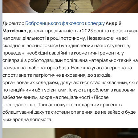
Бобровицького фахового коледжу
Директор
Андрій
Матвієнко
доповів про діяльність в 2023 році та презентува
напрями діяльності в році поточному. Незважаючи на всі
складнощі воєнного часу був здійснений набір студентів,
проведені необхідні аварійні та косметичні ремонти, у
співпраці з роботодавцями поліпшена матеріально-технічна
навчальна і лабораторна база. Належна увага звернена на
спортивне та патріотичне виховання, до заходів,
організованих коледжем, долучаються старшокласники, які 
потенційними абітурієнтами. Існують проблеми з кадровим
забезпеченням, зокрема
спеціальності «Лісове
господарства»
. Триває пошук господарських рішень в
облаштуванні даху та системи опалення, де не зайвою буде
міжнародна допомога.