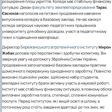
розширення площ укриттів. Коледж має стабільну фінансову
факультету землевпорядкування
ситуацію. Декан
Тарас
Євсюков
наголосив на питанні продовження навчання
випускників коледжу в базовому закладі. На час канікул
коледж запрошує науково-педагогічних працівників
університету для обміну досвідом, участі в педагогічному
тижні з підвищення кваліфікації.
Бережанського агротехнічного інституту
Директор
Мирон
Жибак
доповів про перспективи і здобутки колективу. Він
звернув увагу на допомогу Збройним Силам України,
продовження започаткованої базовим закладом практики
щомісячного перерахунку одноденного заробітку. Повністю
виконані ліцензійні умови, здійснено набір студентів,
викладачі інституту брали активну участь в науковій роботі.
Інститут має стабільну фінансову ситуацію, в повному обсязі
виплачені заробітна плата, стипендії, сплачені комунальні
послуги. Перед інститутом, як і вищій освіті в цілому, в
поточному році стоїть завдання адаптації до тих змін, які