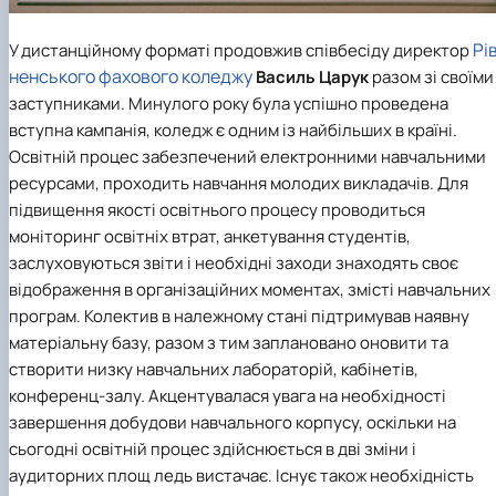
Рі
У дистанційному форматі продовжив співбесіду директор
ненського фахового коледжу
Василь Царук
разом зі своїми
заступниками. Минулого року була успішно проведена
вступна кампанія, коледж є одним із найбільших в країні.
Освітній процес забезпечений електронними навчальними
ресурсами, проходить навчання молодих викладачів. Для
підвищення якості освітнього процесу проводиться
моніторинг освітніх втрат, анкетування студентів,
заслуховуються звіти і необхідні заходи знаходять своє
відображення в організаційних моментах, змісті навчальних
програм. Колектив в належному стані підтримував наявну
матеріальну базу, разом з тим заплановано оновити та
створити низку навчальних лабораторій, кабінетів,
конференц-залу. Акцентувалася увага на необхідності
завершення добудови навчального корпусу, оскільки на
сьогодні освітній процес здійснюється в дві зміни і
аудиторних площ ледь вистачає. Існує також необхідність