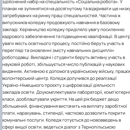
здійснений набір на спеціальність «Соціальна робота». У
планах не зупинятися на досягнутому та відкривати ще низк
затребуваних на ринку праці спеціальностей. Частина ж
випускників коледжу продовжують навчання в базовому
закладі. Керівництво коледжу приділяло увагу посиленню
кадрового забезпечення та підвищенню кваліфікації. В центр
уваги якість освітнього процесу, постійно беруть участь в
перегляді та оновленні змісту навчальних дисциплін
роботодавці. Викладачі і студенти беруть активну участь в
науковій роботі, збільшується число публікацій у наукових
виданнях. Активною є допомога українському війську, працю
волонтерський центр. Коледж долучився до реалізації
Україно-Німецького проєкту з цифровізації діяльності
закладів освіти
. Доукомплектували лабораторії, комп’ютерні
класи, дооблаштували укриття. На цей рік бюджет дещо
збільшений, фінансування вистачить на виплату заробітної
плати, нарахувань, стипендії, частково дозволить покрити
комунальні послуги. Коледж готується до нововведень в
сфері вищої освіти, ведеться діалог з Тернопільською