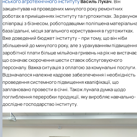
нського агротехнічного інституту
Василь Лукач
. Він
закцентував на проведених минулого року ремонтних
роботах в приміщеннях інституту та гуртожитках. За рахуно
співпраці з бізнесом, роботодавцями поліпшена матеріальн
база їдальні, місця загального користування в гуртожитках.
Вже доведений бюджет інституту – при тому, що він ніби
збільшений до минулого року, але з урахуванням підвищенн
заробітної плати більше мільйона гривень на рік не вистачає
що означає скорочення шести ставок обслуговуючого
персоналу. Важка ситуація з оплатою за комунальні послуги.
Відзначалося належне кадрове забезпечення і необхідність
проведення системного підвищення кваліфікації, що
заплановано провести в січні. Також лунала думка щодо
поглиблення переробки продукції, яку виробляє навчально-
дослідне господарство інституту.