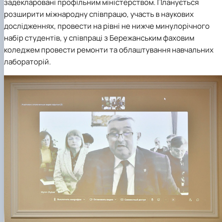
задекларовані профільним міністерством. Планується
розширити міжнародну співпрацю, участь в наукових
дослідженнях, провести на рівні не нижче минулорічного
набір студентів, у співпраці з Бережанським фаховим
коледжем провести ремонти та облаштування навчальних
лабораторій.