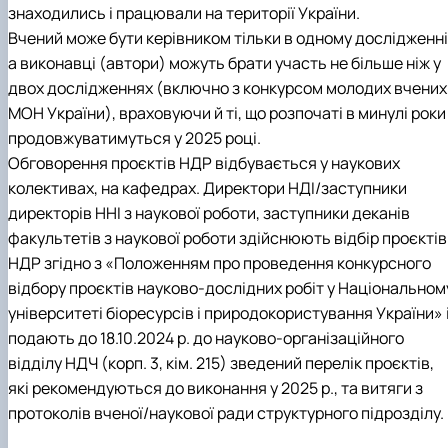
знаходились і працювали на території України.
Вчений може бути керівником тільки в одному дослідженні
а виконавці (автори) можуть брати участь не більше ніж у
двох дослідженнях (включно з конкурсом молодих вчених
МОН України), враховуючи й ті, що розпочаті в минулі роки 
продовжуватимуться у 2025 році.
Обговорення проєктів НДР відбувається у наукових
колективах, на кафедрах. Директори НДІ/заступники
директорів ННІ з наукової роботи, заступники деканів
факультетів з наукової роботи здійснюють відбір проєктів
НДР згідно з «Положенням про проведення конкурсного
відбору проєктів науково-дослідних робіт у Національном
університеті біоресурсів і природокористування України» 
подають до 18.10.2024 р. до науково-організаційного
відділу НДЧ (корп. 3, кім. 215) зведений перелік проєктів,
які рекомендуються до виконання у 2025 р., та витяги з
протоколів вченої/наукової ради структурного підрозділу.