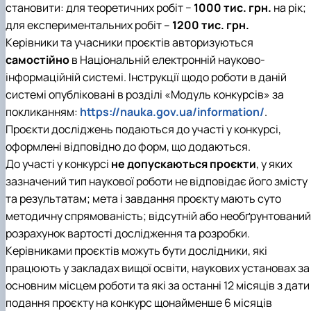
становити: для теоретичних робіт −
1000 тис. грн.
на рік;
для експериментальних робіт –
1200 тис. грн.
Керівники та учасники проєктів авторизуються
самостійно
в Національній електронній науково-
інформаційній системі. Інструкції щодо роботи в даній
системі опубліковані в розділі «Модуль конкурсів» за
покликанням:
https://nauka.gov.ua/information/
.
Проєкти досліджень подаються до участі у конкурсі,
оформлені відповідно до форм, що додаються.
До участі у конкурсі
не допускаються проєкти
, у яких
зазначений тип наукової роботи не відповідає його змісту
та результатам; мета і завдання проєкту мають суто
методичну спрямованість; відсутній або необґрунтований
розрахунок вартості дослідження та розробки.
Керівниками проєктів можуть бути дослідники, які
працюють у закладах вищої освіти, наукових установах за
основним місцем роботи та які за останні 12 місяців з дати
подання проєкту на конкурс щонайменше 6 місяців