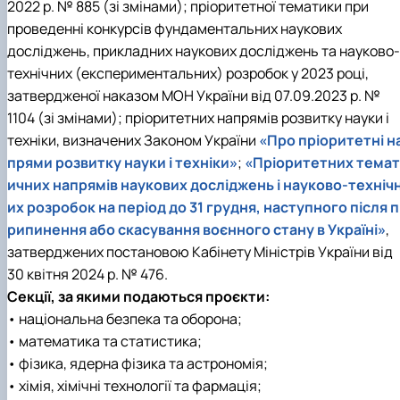
2022 р. № 885 (зі змінами); пріоритетної тематики при
Іноземні мови
Їдальні та буфети
Центр вивчення мов
Психологічна підтримка
Біоетична комісія
Рада молодих вчених
Методичні рекомендації, пам'ятки
ЦКНО «Агропромисловий комплекс, лісове і
Доступ до публічної інформації
Наглядова рада
Історія університету
проведенні конкурсів фундаментальних наукових
Працевлаштування
Студентські квитки
Інклюзивне середовище
Наукові видання
садово-паркове господарство, ветеринарна
Наукові школи
Форми документів
Державні закупівлі
Рада роботодавців
Видатні випускники та працівники
досліджень, прикладних наукових досліджень та науково-
Наука для бізнесу
медицина»
Стартап школа НУБіП України
Патентно-ліцензійна діяльність
Досліднику та автору
Офіційна символіка
Благодійний фонд «Голосіївська ініціатива
Звіт ректора
Обладнання НУБіП України
Звіт про проведення НТЗ
Каталог наукових послуг
Антикорупційні заходи
2020»
Пам'яті захисників України
технічних (експериментальних) розробок у 2023 році,
Наукові журнали НУБіП України
«SEB-2024»
Гендерна радниця
Почесні доктори і професори НУБіП України
Уповноважена особа з питань запобігання 
затвердженої наказом МОН України від 07.09.2023 р. №
Наукові журнали НУБіП України (English)
«SEB-2025»
Контактна інформація
виявлення корупції
Пресслужба
1104 (зі змінами); пріоритетних напрямів розвитку науки і
Пам'ятка про проведення науково-технічни
Університетський кур'єр
Положення про антикорупційного
техніки, визначених Законом України
«Про пріоритетні н
заходів
уповноваженого НУБіП України
Вибори ректора
прями розвитку науки і техніки»
;
«Пріоритетних темат
Порядок планування та організації
Програма розвитку університету «Голосіївсь
Національні нормативно-правові акти
проведення НТЗ
ініціатива – 2025»
Нормативно-правові акти НУБіП України
ичних напрямів наукових досліджень і науково-техніч
Результати науково-технічних заходів
Інформаційні ресурси НАЗК
их розробок на період до 31 грудня, наступного після п
Монографії
Методичні роз’яснення НАЗК
рипинення або скасування воєнного стану в Україні»
,
Антикорупційні заходи
затверджених постановою Кабінету Міністрів України від
30 квітня 2024 р. № 476.
Секції, за якими подаються проєкти:
• національна безпека та оборона;
• математика та статистика;
• фізика, ядерна фізика та астрономія;
• хімія, хімічні технології та фармація;