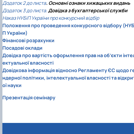
Додаток 2 до листа
.
Ocновні ознаки хижацьких видань
Додаток 3 до листа
.
Довідка з бухгалтерської служби
Наказ НУБіП України про конкурсний відбір
Положення про проведення конкурсного відбору (НУБ
П України)
Фінансові розрахунки
Посадові оклади
Довідка про вартість оформлення прав на об’єкти інте
ектуальної власності
Довідкова інформація відносно Регламенту ЄС щодо г
ндерної політики, інтелектуальної власності та відкри
ої науки
Презентація семінару