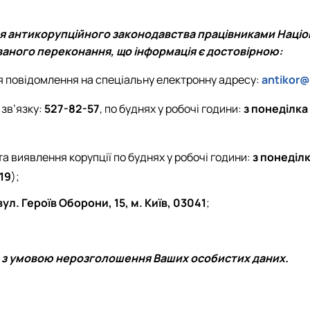
я антикорупційного законодавства працівниками Націон
ваного переконання, що інформація є достовірною:
я повідомлення на спеціальну електронну адресу:
antikor@
 зв’язку:
527-82-57
, по буднях у робочі години:
з понеділка
а виявлення корупції по буднях у робочі години:
з понеділ
219
);
вул. Героїв Оборони, 15, м. Київ, 03041
;
о з умовою нерозголошення Ваших особистих даних.