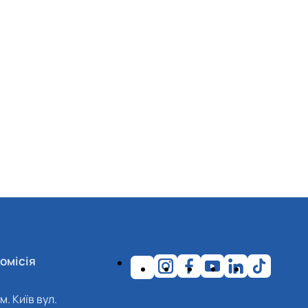
омісія
м. Київ вул.