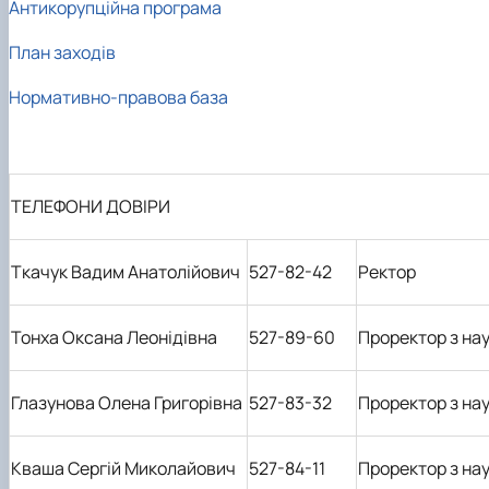
Антикорупційна програма
План заходів
Нормативно-правова база
ТЕЛЕФОНИ ДОВІРИ
Ткачук Вадим Анатолійович
527-82-42
Ректор
Тонха Оксана Леонідівна
527-89-60
Проректор з нау
Глазунова Олена Григорівна
527-83-32
Проректор з на
Кваша Сергій Миколайович
527-84-11
Проректор з нау