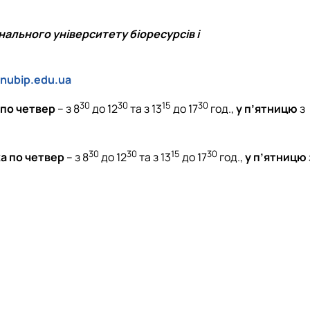
ального університету біоресурсів і
nubip.edu.ua
30
30
15
30
 по четвер
– з 8
до 12
та з 13
до 17
год.,
у п’ятницю
з
30
30
15
30
ка по четвер
– з 8
до 12
та з 13
до 17
год.,
у
п’ятницю