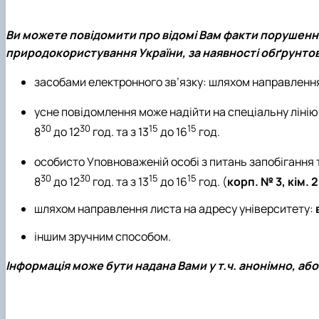
Ви можете повідомити про відомі Вам факти порушенн
природокористування України, за наявності обґрунто
засобами електронного зв’язку: шляхом направленн
усне повідомлення може надійти на спеціальну лінію
30
30
15
15
8
до 12
год. та з 13
до 16
год.
особисто Уповноваженій особі з питань запобігання т
30
30
15
15
8
до 12
год. та з 13
до 16
год. (
корп. № 3, кім. 
шляхом направлення листа на адресу університету:
іншим зручним способом.
Інформація може бути надана Вами у т.ч.
анонімно
, аб