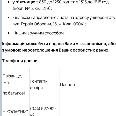
у п’ятницю
з 830 до 1230 год. та з 1315 до 1615 год.
(корп. № 3, кім. 219);
- шляхом направлення листа на адресу університету
вул. Героїв Оборони, 15, м. Київ, 03041;
- іншим зручним способом.
Інформація може бути надана Вами у т.ч.
анонімно
, або
з умовою нерозголошення Ваших особистих даних.
Телефони довіри
Прізвище,
Контакти
імя,
Посада
довіри
по батькові
(044) 527-82-
НІКОЛАЄНКО
42