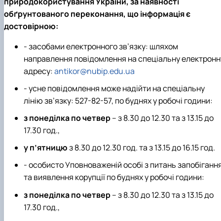
природокористування України, за наявності
Іноземні мови
Їдальні та буфети
Центр вивчення мов
Психологічна підтримка
Біоетична комісія
Рада молодих вчених
Методичні рекомендації, пам'ятки
ЦКНО «Агропромисловий комплекс, лісове і
Доступ до публічної інформації
Наглядова рада
Історія університету
обґрунтованого переконання, що інформація є
Працевлаштування
Студентські квитки
Інклюзивне середовище
Наукові видання
садово-паркове господарство, ветеринарна
Наукові школи
Форми документів
Державні закупівлі
Рада роботодавців
Видатні випускники та працівники
достовірною:
Наука для бізнесу
медицина»
Стартап школа НУБіП України
Патентно-ліцензійна діяльність
Досліднику та автору
Офіційна символіка
Благодійний фонд «Голосіївська ініціатива
Звіт ректора
Обладнання НУБіП України
Звіт про проведення НТЗ
Каталог наукових послуг
Антикорупційні заходи
2020»
Пам'яті захисників України
- засобами електронного зв’язку: шляхом
Наукові журнали НУБіП України
«SEB-2024»
Гендерна радниця
Почесні доктори і професори НУБіП України
Уповноважена особа з питань запобігання 
направлення повідомлення на спеціальну електронн
Наукові журнали НУБіП України (English)
«SEB-2025»
Контактна інформація
виявлення корупції
Пресслужба
Пам'ятка про проведення науково-технічни
Університетський кур'єр
Положення про антикорупційного
адресу:
antikor@nubip.edu.ua
заходів
уповноваженого НУБіП України
Вибори ректора
- усне повідомлення може надійти на спеціальну
Порядок планування та організації
Програма розвитку університету «Голосіївсь
Національні нормативно-правові акти
лінію зв’язку: 527-82-57, по буднях у робочі години:
проведення НТЗ
ініціатива – 2025»
Нормативно-правові акти НУБіП України
Результати науково-технічних заходів
Інформаційні ресурси НАЗК
з понеділка по четвер
– з 8.30 до 12.30 та з 13.15 до
Монографії
Методичні роз’яснення НАЗК
17.30 год.,
Антикорупційні заходи
у п’ятницю
з 8.30 до 12.30 год. та з 13.15 до 16.15 год.
- особисто Уповноваженій особі з питань запобіганн
та виявлення корупції по буднях у робочі години:
з понеділка по четвер
– з 8.30 до 12.30 та з 13.15 до
17.30 год.,