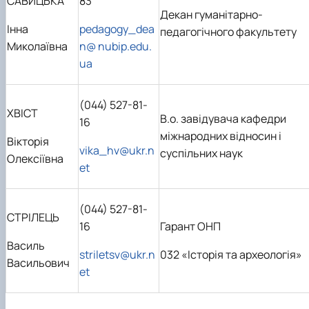
САВИЦЬКА
83
Декан гуманітарно-
Інна
pedagogy_dea
педагогічного факультету
Миколаївна
n@ nubip.edu.
ua
(044) 527-81-
ХВІСТ
В.о. завідувача кафедри
16
міжнародних відносин і
Вікторія
vika_hv@ukr.n
суспільних наук
Олексіївна
et
(044) 527-81-
СТРІЛЕЦЬ
16
Гарант ОНП
Василь
striletsv@ukr.n
032 «Історія та археологія»
Васильович
et