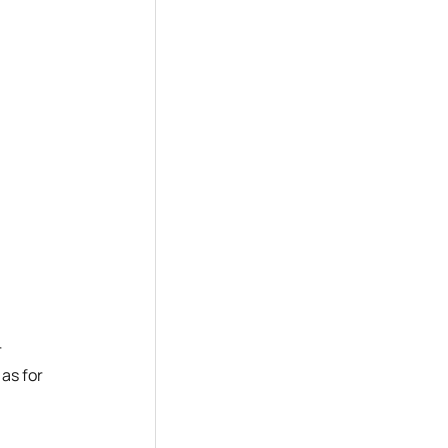
r
 as for