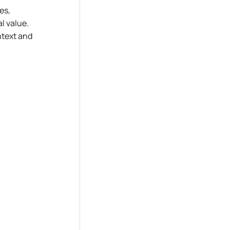
es,
l value.
ntext and