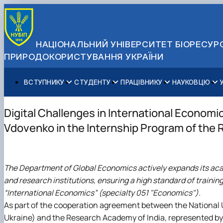
НАЦІОНАЛЬНИЙ УНІВЕРСИТЕТ БІОРЕСУРС
ПРИРОДОКОРИСТУВАННЯ УКРАЇНИ
ВСТУПНИКУ
СТУДЕНТУ
ПРАЦІВНИКУ
НАУКОВЦЮ
Вступ до НУБіП України 2026
Навчання
Освітній процес
Наукова діяльність
Управління і самоврядування
Приймальна комісія
Додаткова освіта
Міжнародна діяльність
Аспіранту / Докторанту
Загальна інформація
Digital Challenges in International Economics
Правила прийому
Позанавчальна діяльність
Довідкова інформація
Захисти дисертацій
Офіційні документи
Vdovenko in the Internship Program of the
Для осіб з тимчасово окупованих територій
Студентське самоврядування
Профспілкова організація
Законодавче та нормативне забезпечення
Стратегія розвитку на період 2026-2030рр. «ГОЛОСІ
Зимовий вступ
Довідкова інформація
Центр колективного користування науковим обладна
Доступ до публічної інформації
Підготовчий курс НМТ
Пільги
Біоетична комісія
Державні закупівлі
The Department of Global Economics actively expands its aca
Для іноземців / For foreigners
Наукові видання
Офіційна символіка
and research institutions, ensuring a high standard of trainin
Військова освіта
Наука для бізнесу
Антикорупційні заходи
“International Economics” (specialty 051 "Economics").
Гендерна радниця
As part of the cooperation agreement between the National U
Контактна інформація
Ukraine) and the Research Academy of India, represented b