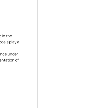
 in the
dels play a
nance under
entation of