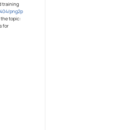
 training
/u404/png2p
the topic:
s for