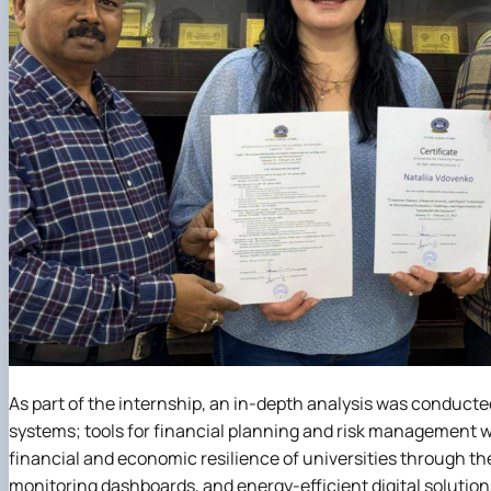
As part of the internship, an in-depth analysis was conducted
systems; tools for financial planning and risk management w
financial and economic resilience of universities through
monitoring dashboards, and energy-efficient digital solution