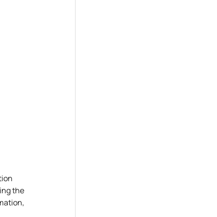
tion
ing the
mation,