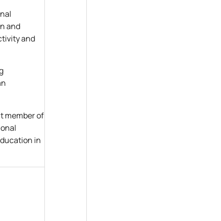
onal
an and
tivity and
g
an
nt member of
ional
education in