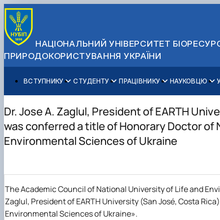
НАЦІОНАЛЬНИЙ УНІВЕРСИТЕТ БІОРЕСУРС
ПРИРОДОКОРИСТУВАННЯ УКРАЇНИ
ВСТУПНИКУ
СТУДЕНТУ
ПРАЦІВНИКУ
НАУКОВЦЮ
Вступ до НУБіП України 2026
Навчання
Освітній процес
Наукова діяльність
Управління і самоврядування
Приймальна комісія
Додаткова освіта
Міжнародна діяльність
Аспіранту / Докторанту
Загальна інформація
Dr. Jose A. Zaglul, President of EARTH Unive
Правила прийому
Позанавчальна діяльність
Довідкова інформація
Захисти дисертацій
Офіційні документи
was conferred a title of Honorary Doctor of N
Для осіб з тимчасово окупованих територій
Студентське самоврядування
Профспілкова організація
Законодавче та нормативне забезпечення
Стратегія розвитку на період 2026-2030рр. «ГОЛОСІ
Environmental Sciences of Ukraine
Зимовий вступ
Довідкова інформація
Центр колективного користування науковим обладна
Доступ до публічної інформації
Підготовчий курс НМТ
Пільги
Біоетична комісія
Державні закупівлі
Для іноземців / For foreigners
Наукові видання
Офіційна символіка
Військова освіта
Наука для бізнесу
Антикорупційні заходи
The Academic Council of National University of Life and Envi
Гендерна радниця
Zaglul, President of EARTH University (San Jos
é
, Costa Rica
Контактна інформація
Environmental Sciences of Ukraine
».