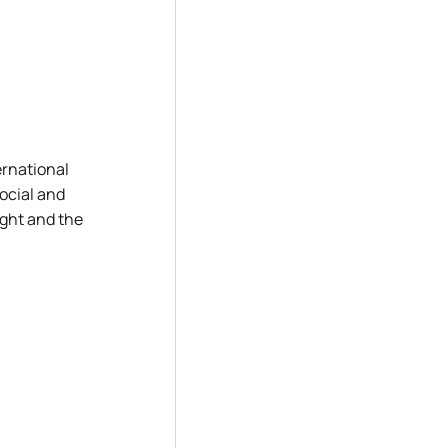
ernational
social and
sight and the