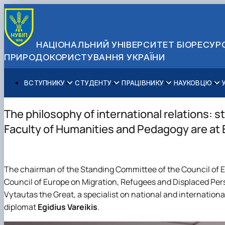
НАЦІОНАЛЬНИЙ УНІВЕРСИТЕТ БІОРЕСУРС
ПРИРОДОКОРИСТУВАННЯ УКРАЇНИ
ВСТУПНИКУ
СТУДЕНТУ
ПРАЦІВНИКУ
НАУКОВЦЮ
Вступ до НУБіП України 2026
Навчання
Освітній процес
Наукова діяльність
Управління і самоврядування
Приймальна комісія
Додаткова освіта
Міжнародна діяльність
Аспіранту / Докторанту
Загальна інформація
The philosophy of international relations: s
Правила прийому
Позанавчальна діяльність
Довідкова інформація
Захисти дисертацій
Офіційні документи
Faculty of Humanities and Pedagogy are at E
Для осіб з тимчасово окупованих територій
Студентське самоврядування
Профспілкова організація
Законодавче та нормативне забезпечення
Стратегія розвитку на період 2026-2030рр. «ГОЛОСІ
Зимовий вступ
Довідкова інформація
Центр колективного користування науковим обладна
Доступ до публічної інформації
Підготовчий курс НМТ
Пільги
Біоетична комісія
Державні закупівлі
The chairman of the Standing Committee of the Council of E
Для іноземців / For foreigners
Наукові видання
Офіційна символіка
Council of Europe on Migration, Refugees and Displaced Pers
Військова освіта
Наука для бізнесу
Антикорупційні заходи
Vytautas the Great, a specialist on national and international
Гендерна радниця
diplomat
Egidius Vareikis
.
Контактна інформація