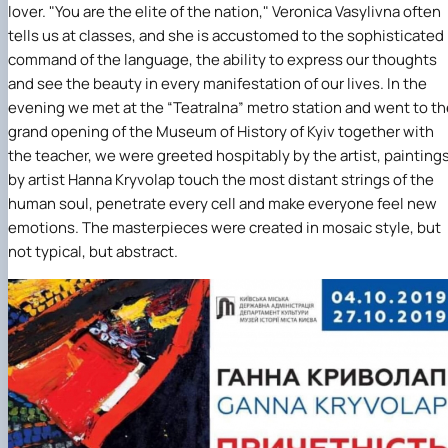
lover. "You are the elite of the nation," Veronica Vasylivna often
Іноземні мови
Їдальні та буфети
Центр вивчення мов
Психологічна підтримка
Біоетична комісія
Рада молодих вчених
Методичні рекомендації, пам'ятки
ЦКНО «Агропромисловий комплекс, лісове і
Доступ до публічної інформації
Наглядова рада
Історія університету
Працевлаштування
Студентські квитки
Інклюзивне середовище
tells us at classes, and she is accustomed to the sophisticated
Наукові видання
садово-паркове господарство, ветеринарна
Наукові школи
Форми документів
Державні закупівлі
Рада роботодавців
Видатні випускники та працівники
Наука для бізнесу
медицина»
Стартап школа НУБіП України
Патентно-ліцензійна діяльність
Досліднику та автору
Офіційна символіка
Благодійний фонд «Голосіївська ініціатива
Звіт ректора
command of the language, the ability to express our thoughts
Обладнання НУБіП України
Звіт про проведення НТЗ
Каталог наукових послуг
Антикорупційні заходи
2020»
Пам'яті захисників України
and see the beauty in every manifestation of our lives. In the
Наукові журнали НУБіП України
«SEB-2024»
Гендерна радниця
Почесні доктори і професори НУБіП України
Уповноважена особа з питань запобігання 
evening we met at the “Teatralna” metro station and went to th
Наукові журнали НУБіП України (English)
«SEB-2025»
Контактна інформація
виявлення корупції
Пресслужба
grand opening of the Museum of History of Kyiv together with
Пам'ятка про проведення науково-технічни
Університетський кур'єр
Положення про антикорупційного
the teacher, we were greeted hospitably by the artist, painting
заходів
уповноваженого НУБіП України
Вибори ректора
by artist Hanna Kryvolap touch the most distant strings of the
Порядок планування та організації
Програма розвитку університету «Голосіївсь
Національні нормативно-правові акти
human soul, penetrate every cell and make everyone feel new
проведення НТЗ
ініціатива – 2025»
Нормативно-правові акти НУБіП України
Результати науково-технічних заходів
Інформаційні ресурси НАЗК
emotions. The masterpieces were created in mosaic style, but
Монографії
Методичні роз’яснення НАЗК
not typical, but abstract.
Антикорупційні заходи