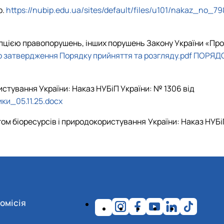
р.
https://nubip.edu.ua/sites/default/files/u101/nakaz_no_79
упцією правопорушень, інших порушень Закону України «Про
ро затвердження Порядку прийняття та розгляду.pdf
ПОРЯД
истування України: Наказ НУБіП України: № 1306 від
и_05.11.25.docx
ом біоресурсів і природокористування України: Наказ НУБі
омісія