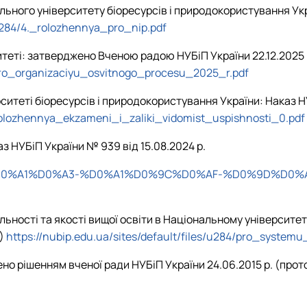
ного університету біоресурсів і природокористування Укр
/u284/4._rolozhennya_pro_nip.pdf
теті: затверджено Вченою радою НУБіП України 22.12.2025 
ro_organizaciyu_osvitnogo_procesu_2025_r.pdf
ситеті біоресурсів і природокористування України: Наказ Н
olozhennya_ekzameni_i_zaliki_vidomist_uspishnosti_0.pdf
з НУБіП України № 939 від 15.08.2024 р.
2024/08/%D0%A1%D0%A3-%D0%A1%D0%9C%D0%AF-%D0%9
льності та якості вищої освіти в Національному університе
2)
https://nubip.edu.ua/sites/default/files/u284/pro_syste
но рішенням вченої ради НУБіП України 24.06.2015 р. (прот