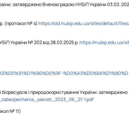
аїни: затверджено Вченою радою НУБіП України 03.03. 202
р. (протокол № 4)
https://old.nubip.edu.ua/sites/default/files
УБіП України № 202 від 28.02.2025 р.
https://nubip.edu.ua/si
D%D0%A3%D0%91%D1%96%D0%9F-%D0%A3%D0%BA%D1%80%D
ті біоресурсів і природокористування України: затверджено
mu_zabezpechenia_yakosti_2023_06_21-1.pdf
окол № 11)