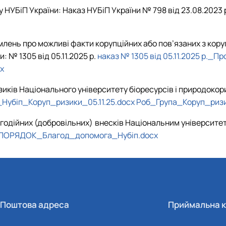
НУБіП України: Наказ НУБіП України № 798 від 23.08.2023 
лень про можливі факти корупційних або пов’язаних з кор
: № 1305 від 05.11.2025 р.
наказ № 1305 від 05.11.2025 р._П
x
зиків Національного університету біоресурсів і природокор
Нубіп_Коруп_ризики_05.11.25.docx
Роб_Група_Коруп_ризик
одійних (добровільних) внесків Національним університет
ПОРЯДОК_Благод_допомога_Нубіп.docx
Поштова адреса
Приймальна к