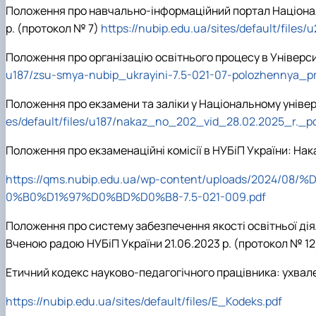
Положення про навчально-інформаційний портал Національ
р. (протокол № 7)
https://nubip.edu.ua/sites/default/files
Положення про організацію освітнього процесу в Універси
u187/zsu-smya-nubip_ukrayini-7.5-021-07-polozhennya_p
Положення про екзамени та заліки у Національному універ
es/default/files/u187/nakaz_no_202_vid_28.02.2025_r._p
Положення про екзаменаційні комісії в НУБіП України: Нака
https://qms.nubip.edu.ua/wp-content/uploads/
0%B0%D1%97%D0%BD%D0%B8-7.5-021-009.pdf
Положення про систему забезпечення якості освітньої дія
Вченою радою НУБіП України 21.06.2023 р. (протокол № 1
Етичний кодекс науково-педагогічного працівника: ухвале
https://nubip.edu.ua/sites/default/files/E_Kodeks.pdf