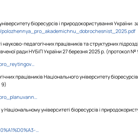
ніверситету біоресурсів і природокористування України: 
u384/polozhennya_pro_akademichnu_dobrochesnist_2025.pdf
науково-педагогічних працівників та структурних підрозділ
ченої ради НУБіП України 27 березня 2025 р. (протокол № 
_pro_reytingov…
ічних працівників Національного університету біоресурсів
 9)
a_pro_planuvann…
 у Національному університеті біоресурсів і природокорис
08/%D0%A1%D0%A3-…