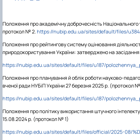
Положення про академічну доброчесність Національного у
протокол № 2.
https://nubip.edu.ua/sites/default/files/
Положення про рейтингову систему оцінювання діяльності 
природокористування України: затверджено на засідання в
https://nubip.edu.ua/sites/default/files/u187/polozhennya
Положення про планування й облік роботи науково-педагог
вченої ради НУБіП України 27 березня 2025 р. (протокол №
https://nubip.edu.ua/sites/default/files/u187/polozhenny
Положення про політику використання штучного інтелекту
15.08.2024 р. (протокол № 1)
https://nubip.edu.ua/sites/default/files/official/2025-