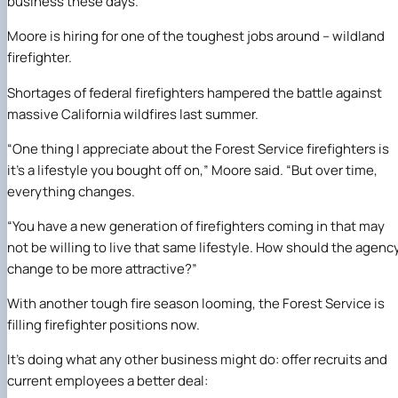
business these days.
Довідкова інформація
Центр вивчення мов
Інклюзивне освітнє середовище
Академічна мобільність
Культура і просвіта
Сенат Студентської організації
Центр вивчення мов
Психологічна підтримка
Біоетична комісія
Рада молодих вчених
Методичні рекомендації, пам'ятки
ЦКНО «Агропромисловий комплекс, лісове і
Доступ до публічної інформації
Наглядова рада
Історія університету
Пільги
Військова освіта
Автошкола
Профком студентів і аспірантів
Оплата за навчання та проживання
Інклюзивне середовище
Наукові видання
садово-паркове господарство, ветеринарна
Наукові школи
Форми документів
Державні закупівлі
Рада роботодавців
Видатні випускники та працівники
Moore is hiring for one of the toughest jobs around – wildland
Сертифікатні програми
IQ-простір
Студентські ради гуртожитків
Поселення до гуртожитків
Наука для бізнесу
медицина»
Стартап школа НУБіП України
Патентно-ліцензійна діяльність
Досліднику та автору
Офіційна символіка
Благодійний фонд «Голосіївська ініціатива
Звіт ректора
firefighter.
Наукові гуртки
Замовлення довідок
Обладнання НУБіП України
Звіт про проведення НТЗ
Каталог наукових послуг
Антикорупційні заходи
2020»
Пам'яті захисників України
Їдальні та буфети
Наукові журнали НУБіП України
«SEB-2024»
Гендерна радниця
Почесні доктори і професори НУБіП України
Уповноважена особа з питань запобігання 
Shortages of federal firefighters hampered the battle against
Студентські квитки
Наукові журнали НУБіП України (English)
«SEB-2025»
Контактна інформація
виявлення корупції
Пресслужба
massive California wildfires last summer.
Пам'ятка про проведення науково-технічни
Університетський кур'єр
Положення про антикорупційного
заходів
уповноваженого НУБіП України
Вибори ректора
“One thing I appreciate about the Forest Service firefighters is
Порядок планування та організації
Програма розвитку університету «Голосіївсь
Національні нормативно-правові акти
it’s a lifestyle you bought off on,” Moore said. “But over time,
проведення НТЗ
ініціатива – 2025»
Нормативно-правові акти НУБіП України
everything changes.
Результати науково-технічних заходів
Інформаційні ресурси НАЗК
Монографії
Методичні роз’яснення НАЗК
“You have a new generation of firefighters coming in that may
Антикорупційні заходи
not be willing to live that same lifestyle. How should the agenc
change to be more attractive?”
With another tough fire season looming, the Forest Service is
filling firefighter positions now.
It’s doing what any other business might do: offer recruits and
current employees a better deal: