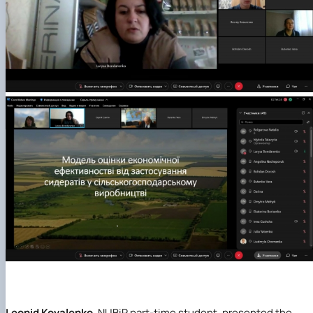
Leonid Kovalenko
, NUBiP part-time student, presented the