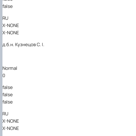
false
RU
X-NONE
X-NONE
д.б.н. Кузнецов С. І.
Normal
0
false
false
false
RU
X-NONE
X-NONE