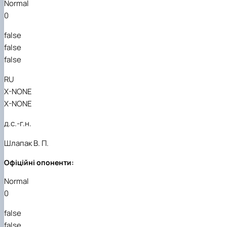
Normal
0
false
false
false
RU
X-NONE
X-NONE
д.с.-г.н.
Шлапак В. П.
Офіційні опоненти:
Normal
0
false
false