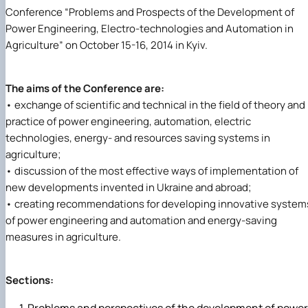
Іноземні мови
Їдальні та буфети
Центр вивчення мов
Психологічна підтримка
Біоетична комісія
Рада молодих вчених
Методичні рекомендації, пам'ятки
ЦКНО «Агропромисловий комплекс, лісове і
Доступ до публічної інформації
Наглядова рада
Історія університету
Conference “Problems and Prospects of the Development of
Працевлаштування
Студентські квитки
Інклюзивне середовище
Наукові видання
садово-паркове господарство, ветеринарна
Наукові школи
Форми документів
Державні закупівлі
Рада роботодавців
Видатні випускники та працівники
Power Engineering, Electro-technologies and Automation in
Наука для бізнесу
медицина»
Стартап школа НУБіП України
Патентно-ліцензійна діяльність
Досліднику та автору
Офіційна символіка
Благодійний фонд «Голосіївська ініціатива
Звіт ректора
Agriculture” on October 15-16, 2014 in Kyiv.
Обладнання НУБіП України
Звіт про проведення НТЗ
Каталог наукових послуг
Антикорупційні заходи
2020»
Пам'яті захисників України
Наукові журнали НУБіП України
«SEB-2024»
Гендерна радниця
Почесні доктори і професори НУБіП України
Уповноважена особа з питань запобігання 
Наукові журнали НУБіП України (English)
«SEB-2025»
Контактна інформація
виявлення корупції
Пресслужба
The aims of the Conference are:
Пам'ятка про проведення науково-технічни
Університетський кур'єр
Положення про антикорупційного
• exchange of scientific and technical in the field of theory and
заходів
уповноваженого НУБіП України
Вибори ректора
practice of power engineering, automation, electric
Порядок планування та організації
Програма розвитку університету «Голосіївсь
Національні нормативно-правові акти
technologies, energy- and resources saving systems in
проведення НТЗ
ініціатива – 2025»
Нормативно-правові акти НУБіП України
agriculture;
Результати науково-технічних заходів
Інформаційні ресурси НАЗК
Монографії
Методичні роз’яснення НАЗК
• discussion of the most effective ways of implementation of
Антикорупційні заходи
new developments invented in Ukraine and abroad;
• creating recommendations for developing innovative system
of power engineering and automation and energy-saving
measures in agriculture.
Sections: