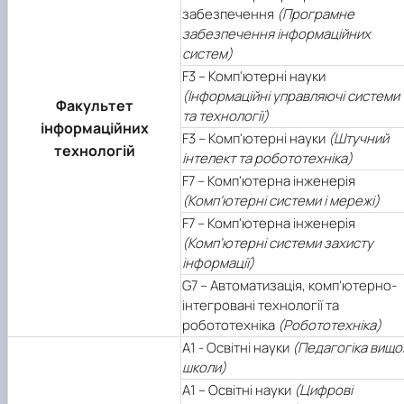
забезпечення
(Програмне
забезпечення інформаційних
систем)
F3 – Комп'ютерні науки
(Інформаційні управляючі системи
Факультет
та технології)
інформаційних
F3 – Комп'ютерні науки
(Штучний
технологій
інтелект та робототехніка)
F7 – Комп'ютерна інженерія
(Комп’ютерні системи і мережі)
F7 – Комп'ютерна інженерія
(Комп’ютерні системи захисту
інформації)
G7 – Автоматизація, комп’ютерно-
інтегровані технології та
робототехніка
(Робототехніка)
А1 - Освітні науки
(Педагогіка вищо
школи)
А1 – Освітні науки
(Цифрові