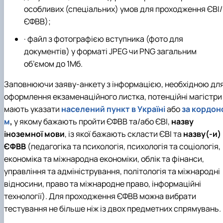
особливих (спеціальних) умов для проходження ЄВІ/
ЄФВВ);
· файл з фотографією вступника (фото для
документів) у форматі JPEG чи PNG загальним
об’ємом до 1Мб.
Заповнюючи заяву-анкету з інформацією, необхідною дл
оформлення екзаменаційного листка, потенційні магістри
мають указати
населений пункт в Україні
або
за кордон
м
,
у якому бажають пройти ЄФВВ та/або ЄВІ,
назву
іноземної мови
, із якої бажають скласти ЄВІ та
назву(-и)
ЄФВВ
(педагогіка та психологія, психологія та соціологія,
економіка та міжнародна економіки, облік та фінанси,
управління та адміністрування, політологія та міжнародні
відносини, право та міжнародне право, інформаційні
технології). Для проходження ЄФВВ можна вибрати
тестування не більше ніж із двох предметних спрямувань.