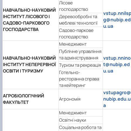
Лісове
господарство
НАВЧАЛЬНО-НАУКОВИЙ
vstup.nnils
ІНСТИТУТ ЛІСОВОГО І
Деревообробні та
g@nubip.ed
САДОВО-ПАРКОВОГО
меблеві технології
u.ua
ГОСПОДАРСТВА
Садово-паркове
господарство
Менеджмент
Публічне управління
та адміністрування
vstup.nnino
НАВЧАЛЬНО-НАУКОВИЙ
t@nubip.ed
ІНСТИТУТ НЕПЕРЕРВНОЇ
Туризм та рекреація
u.ua
ОСВІТИ І ТУРИЗМУ
Готельно-
ресторанна справа
та кейтеринг
vstupagro@
АГРОБІОЛОГІЧНИЙ
nubip.edu.u
Агрономія
ФАКУЛЬТЕТ
a
Менеджмент
Освітні науки
Соціальна робота та