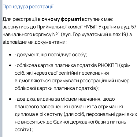
Процедура реєстрації
Для реєстрації в
очному форматі
вступник має
звернутись до Приймальної комісії НУБіП України в ауд. 57
навчального корпусу №1 (вул. Горіхуватський шлях 19) з
відповідними документами:
· документ, що посвідчує особу;
· облікова картка платника податків РНОКПП (крім
осіб, які через свої релігійні переконання
відмовляються отримувати реєстраційний номер
облікової картки платника податків);
· довідка, видана за місцем навчання, щодо
планового завершення навчання та отримання
диплома в рік вступу (для осіб, персональні дані яких
не вносяться до Єдиної державної бази з питань
освіти);