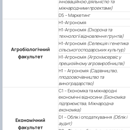
інноваційною діяльністю та
міжнародними проектами)
D5 – Маркетинг
Н1-Агрономія
Н1-Агрономія
(Охорона та
технології відновлення ґрунтів)
Н1-Агрономія
(Селекція і генетика
Агробіологічний
сільськогосподарських культур)
факультет
Н1-Агрономія
(Агрохімсервіс у
прецизійному агровиробництві)
Н1 – Агрономія
(Садівництво,
плодоовочівництво та
виноградарство)
С1 – Економіка та міжнародні
економічні відносини
(Економіка
підприємства, Міжнародна
економіка)
D1 – Облік і оподаткування
(Облік і
Економічний
аудит)
факультет