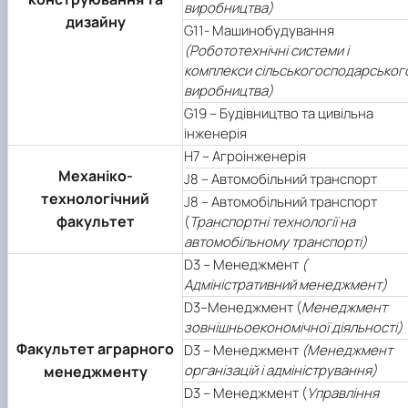
виробництва)
дизайну
G11- Машинобудування
(Робототехнічні системи і
комплекси сільськогосподарськог
виробництва)
G19 – Будівництво та цивільна
інженерія
Н7 – Агроінженерія
Механіко-
J8 – Автомобільний транспорт
технологічний
J8 – Автомобільний транспорт
факультет
(
Транспортні технології на
автомобільному транспорті)
D3 – Менеджмент
(
Адміністративний менеджмент)
D3–Менеджмент (
Менеджмент
зовнішньоекономічної діяльності)
Факультет аграрного
D3 – Менеджмент
(Менеджмент
організацій і адміністрування)
менеджменту
D3 – Менеджмент (
Управління