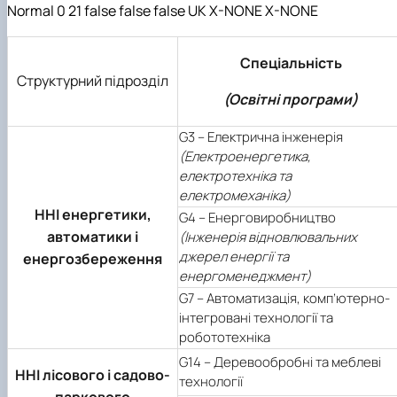
Normal 0 21 false false false UK X-NONE X-NONE
Спеціальність
Структурний підрозділ
(Освітні програми)
G3 – Електрична інженерія
(Електроенергетика,
електротехніка та
електромеханіка)
ННІ енергетики,
G4 – Енерговиробництво
автоматики і
(Інженерія відновлювальних
джерел енергії та
енергозбереження
енергоменеджмент)
G7 – Автоматизація, комп’ютерно-
інтегровані технології та
робототехніка
G14 – Деревообробні та меблеві
ННІ лісового і садово-
технології