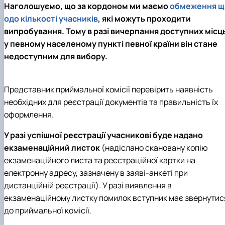
Наголошуємо, що за кордоном ми маємо
обмеження щ
одо кількості учасників
, які можуть проходити
випробування. Тому в разі вичерпання доступних місц
у певному населеному пункті певної країни він стане
недоступним для вибору.
Представник приймальної комісії перевірить наявність
необхідних для реєстрації документів та правильність їх
оформлення.
У разі успішної реєстрації учасникові буде надано
екзаменаційний листок
(надіслано скановану копію
екзаменаційного листа та реєстраційної картки на
електронну адресу, зазначену в заяві-анкеті при
дистанційній реєстрації). У разі виявлення в
екзаменаційному листку помилок вступник має звернутис
до приймальної комісії.