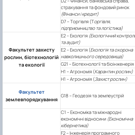
D2 – Фінанси, банківська справа,
страхування та фондовий ринок
(Фінанси і кредит)
D7 – Tоргівля (Т
оргівля,
підприємництво та логістика)
Е2 – Екологія
(Екологічний контрол
та аудит)
Факультет захисту
Е2 – Екологія (
Екологія та охорона
навколишнього середовища)
рослин, біотехнологій
G21 – Біотехнології та біоінженерія
та екології
Н1 – Агрономія (
Карантин рослин)
Н1 – Агрономія (
Захист рослин)
Факультет
G18 – Геодезія та землеустрій
землевпорядкування
С1 – Економіка та міжнародні
економічні відносини
(Економічна
кібернетика)
F2 – Інженерія програмного