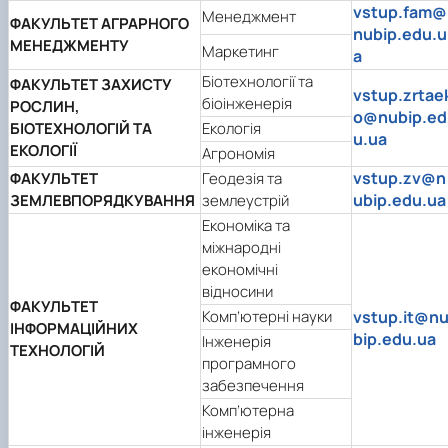
vstup.fam@
Менеджмент
ФАКУЛЬТЕТ АГРАРНОГО
nubip.edu.u
МЕНЕДЖМЕНТУ
Маркетинг
a
Біотехнології та
ФАКУЛЬТЕТ ЗАХИСТУ
vstup.zrtae
біоінженерія
РОСЛИН,
o@nubip.ed
БІОТЕХНОЛОГІЙ ТА
Екологія
u.ua
ЕКОЛОГІЇ
Агрономія
vstup.zv@n
ФАКУЛЬТЕТ
Геодезія та
ubip.edu.ua
ЗЕМЛЕВПОРЯДКУВАННЯ
землеустрій
Економіка та
міжнародні
економічні
відносини
ФАКУЛЬТЕТ
Комп’ютерні науки
vstup.it@n
ІНФОРМАЦІЙНИХ
bip.edu.ua
Інженерія
ТЕХНОЛОГІЙ
програмного
забезпечення
Комп’ютерна
інженерія