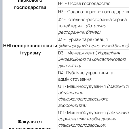
паркового
Н4 – Лісове господарство
господарства
Н3 – Садово-паркове господарств
J2 – Готельно-ресторанна справа
та кейтеринг
(Готельно-
ресторанний бізнес)
J3 – Туризм та рекреація
ННІ неперервної освіти
(Міжнародний туристичний бізнес)
і туризму
D3 – Менеджмент (
Управління
інноваційною та консалтинговою
діяльністю)
D4- Публічне управління та
адміністрування
G11- Машинобудування
(Машини т
обладнання
сільськогосподарського
виробництва)
G11- Машинобудування
(Технічний
сервіс машин та обладнання
Факультет
сільськогосподарських
конструювання та