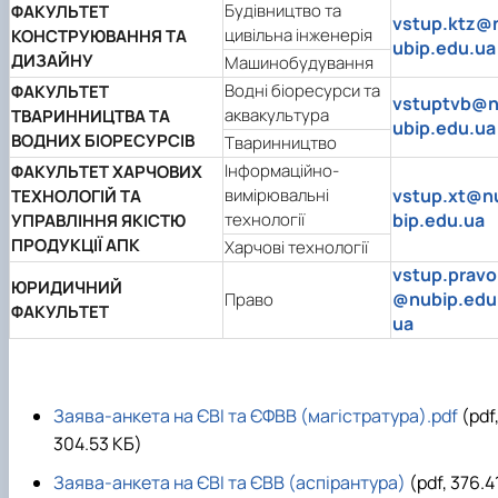
Будівництво та
ФАКУЛЬТЕТ
vstup.ktz@
цивільна інженерія
КОНСТРУЮВАННЯ ТА
ubip.edu.ua
ДИЗАЙНУ
Машинобудування
Водні біоресурси та
ФАКУЛЬТЕТ
vstuptvb@
аквакультура
ТВАРИННИЦТВА ТА
ubip.edu.ua
ВОДНИХ БІОРЕСУРСІВ
Тваринництво
Інформаційно-
ФАКУЛЬТЕТ ХАРЧОВИХ
вимірювальні
vstup.xt@n
ТЕХНОЛОГІЙ ТА
технології
bip.edu.ua
УПРАВЛІННЯ ЯКІСТЮ
ПРОДУКЦІЇ АПК
Харчові технології
vstup.pravo
ЮРИДИЧНИЙ
@nubip.edu
Право
ФАКУЛЬТЕТ
ua
Заява-анкета на ЄВІ та ЄФВВ (магістратура).pdf
(pdf
304.53 КБ)
Заява-анкета на ЄВІ та ЄВВ (аспірантура)
(pdf, 376.4