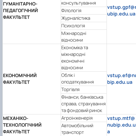
консультування
ГУМАНІТАРНО-
vstup.gpf@
ПЕДАГОГІЧНИЙ
Філологія
ubip.edu.ua
ФАКУЛЬТЕТ
Журналістика
Психологія
Міжнародні
відносини
Економіка та
міжнародні
економічні
відносини
Облік і
vstup.ef@n
ЕКОНОМІЧНИЙ
оподаткування
bip.edu.ua
ФАКУЛЬТЕТ
Торгівля
Фінанси, банківська
справа, страхування
та фондовий ринок
Агроінженерія
vstup.mtf@
МЕХАНІКО-
nubip.edu.u
ТЕХНОЛОГІЧНИЙ
Автомобільний
a
ФАКУЛЬТЕТ
транспорт