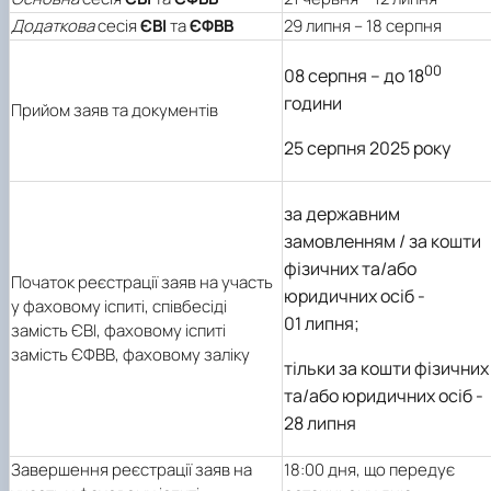
Додаткова
сесія
ЄВІ
та
ЄФВВ
29 липня – 18 серпня
00
08 серпня – до 18
години
Прийом заяв та документів
25 серпня 2025 року
за державним
замовленням / за кошти
фізичних та/або
Початок реєстрації заяв на участь
юридичних осіб -
у фаховому іспиті, співбесіді
01 липня;
замість ЄВІ, фаховому іспиті
замість ЄФВВ, фаховому заліку
тільки за кошти фізичних
та/або юридичних осіб -
28 липня
Завершення реєстрації заяв на
18:00 дня, що передує