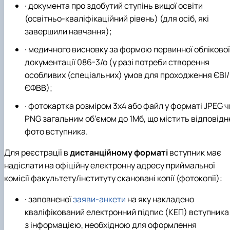
· документа про здобутий ступінь вищої освіти
(освітньо-кваліфікаційний рівень) (для осіб, які
завершили навчання);
· медичного висновку за формою первинної облікової
документації 086-3/о (у разі потреби створення
особливих (спеціальних) умов для проходження ЄВІ/
ЄФВВ);
· фотокартка розміром 3х4 або файл у форматі JPEG ч
PNG загальним об’ємом до 1Мб, що містить відповідн
фото вступника.
Для реєстрації в
дистанційному форматі
вступник має
надіслати на офіційну електронну адресу приймальної
комісії факультету/інституту скановані копії (фотокопії):
· заповненої
заяви-анкети
на яку накладено
кваліфікований електронний підпис (КЕП) вступника
з інформацією, необхідною для оформлення