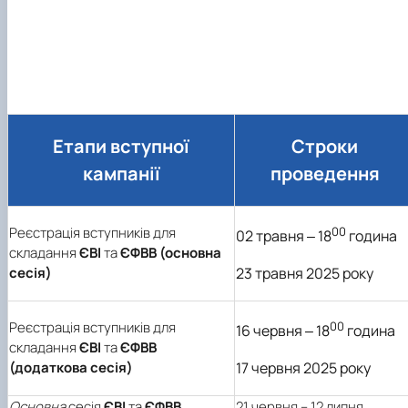
Етапи вступної
Строки
кампанії
проведення
Реєстрація вступників для
00
02 травня ‒ 18
година
складання
ЄВІ
та
ЄФВВ (основна
сесія)
23 травня 2025 року
Реєстрація вступників для
00
16 червня ‒ 18
година
складання
ЄВІ
та
ЄФВВ
(додаткова сесія)
17 червня 2025 року
Основна
сесія
ЄВІ
та
ЄФВВ
21 червня – 12 липня