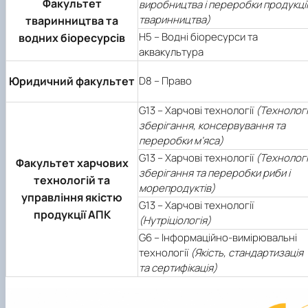
Факультет
виробництва і переробки продукції
тваринництва)
тваринництва та
Н5 – Водні біоресурси та
водних біоресурсів
аквакультура
Юридичний факультет
D8 – Право
G13 – Харчові технології
(Технологі
зберігання, консервування та
переробки м’яса)
G13 – Харчові технології
(Технологі
Факультет харчових
зберігання та переробки риби і
технологій та
морепродуктів)
управління якістю
G13 – Харчові технології
продукції АПК
(Нутріціологія)
G6 – Інформаційно-вимірювальні
технології
(Якість, стандартизація
та сертифікація)