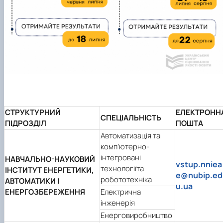
СТРУКТУРНИЙ
ЕЛЕКТРОНН
СПЕЦІАЛЬНІСТЬ
ПІДРОЗДІЛ
ПОШТА
Автоматизація та
комп’ютерно-
інтегровані
НАВЧАЛЬНО-НАУКОВИЙ
vstup.nniea
технологіїта
ІНСТИТУТ ЕНЕРГЕТИКИ,
e@nubip.ed
робототехніка
АВТОМАТИКИ І
u.ua
ЕНЕРГОЗБЕРЕЖЕННЯ
Електрична
інженерія
Енерговиробництво