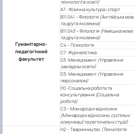
технології в освіті)
А7 - Фізична культура і спорт
В11.041 – Філологія
(Англійська мов
та друга іноземна)
В11.043 – Філологія
(Німецька мова
та друга іноземна)
Гуманітарно-
С4 – Психологія
педагогічний
С7 -Журналістика
факультет
D3 -Менеджмент
(Управління
закладом освіти)
D3- Менеджмент
(Управління
персоналом)
І10 -Соціальна робота та
консультування
(Соціальна
робота)
С3 – Міжнародні відносини
(Міжнародні відносини, суспільні
комунікації та регіональні студії)
Н2 – Тваринництво
(Технологія