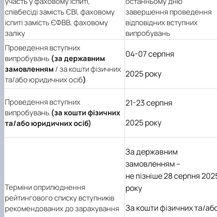
участь у фаховому іспиті,
останньому дню
співбесіді замість ЄВІ, фаховому
завершення проведення
іспиті замість ЄФВВ, фаховому
відповідних вступних
заліку
випробувань
Проведення вступних
04-07 серпня
випробувань
(за державним
замовленням
/ за кошти фізичних
2025 року
та/або юридичних осіб
)
Проведення вступних
21-23 серпня
випробувань
(за кошти фізичних
2025 року
та/або юридичних осіб)
За державним
замовленням –
не пізніше 28 серпня 202
Терміни оприлюднення
року
рейтингового списку вступників
За кошти фізичних та/аб
рекомендованих до зарахування