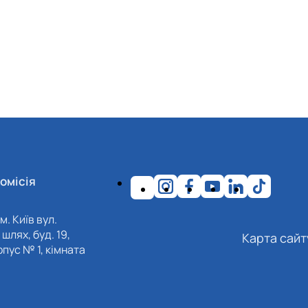
омісія
м. Київ вул.
шлях, буд. 19,
Карта сайт
пус № 1, кімната