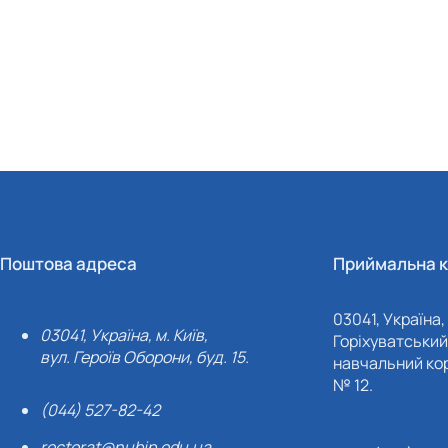
Поштова адреса
Приймальна к
03041, Україна, 
03041, Україна, м. Київ,
Горіхуватський 
вул. Героїв Оборони, буд. 15.
навчальний кор
№ 12.
(044) 527-82-42
rectorat@nubip.edu.ua