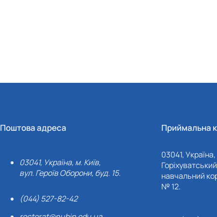
Поштова адреса
Приймальна к
03041, Україна, 
03041, Україна, м. Київ,
Горіхуватський 
вул. Героїв Оборони, буд. 15.
навчальний кор
№ 12.
(044) 527-82-42
rectorat@nubip.edu.ua