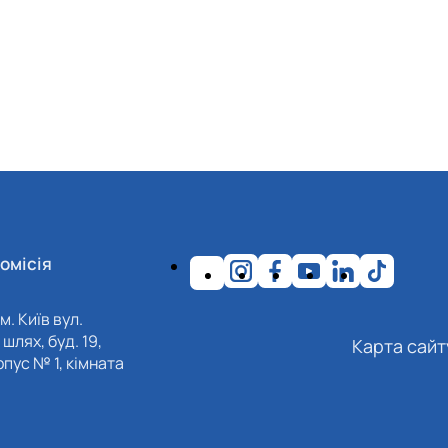
омісія
м. Київ вул.
шлях, буд. 19,
Карта сайт
пус № 1, кімната