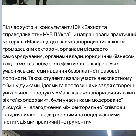
Під час зустрічі консультанти ЮК «Захист та
справедливість» НУБіП України напрацювали практични
матеріал «Мапи» щодо взаємодії юридичних клінік із
громадським сектором, органами місцевого
самоврядування, органами влади, юридичним бізнесом
тощо з метою побудови ефективної співпраці усіх
учасників системи надання безоплатної правової
допомоги. Також студенти взяли участь в експертному
обміну думками, ідеями та пропозиціями задля створенн
унікального продукту «Мапа взаємодії юридичних клінік
зі стейкхолдерами», були учасниками модерованої
дискусії: «Налагодження між секторальної співпраці
юридичних клінік з державними та недержавними
інституціями: практичні інструменти».