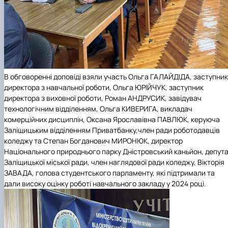
В обговоренні доповіді взяли участь Ольга ГАЛАЙДІДА, заступник
директора з навчальної роботи, Ольга ЮРІЙЧУК, заступник
директора з виховної роботи, Роман АНДРУСИК, завідувач
технологічним відділенням, Ольга КИВЕРИГА, викладач
комерційних дисциплін, Оксана Ярославівна ПАВЛЮК, керуюча
Заліщицьким відділенням Приватбанку,член ради роботодавців
коледжу та Степан Богданович МИРОНЮК, директор
Національного природнього парку Дністровський каньйон, депут
Заліщицької міської ради, член наглядової ради коледжу, Вікторія
ЗАВАДА, голова студентського парламенту, які підтримали та
дали високу оцінку роботі навчального закладу у 2024 році.