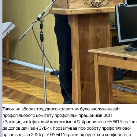
Також на зборах трудового колективу було заслухано звіт
профспілкового комітету профспілки працівників
ВСП
«Заліщицький фаховий коледж імені Є. Храпливого НУБіП України
де доповідач Іван ЗУБИК прозвітував про роботу профспілкової
організації за 2024 р. У
НУБіП України
відбудеться конференція