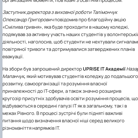
організаційні моменти, пов'язані з освітнім процесом.
Іноземні мови
Їдальні та буфети
Центр вивчення мов
Психологічна підтримка
Біоетична комісія
Рада молодих вчених
Методичні рекомендації, пам'ятки
ЦКНО «Агропромисловий комплекс, лісове і
Доступ до публічної інформації
Наглядова рада
Історія університету
Працевлаштування
Студентські квитки
Інклюзивне середовище
Наукові видання
садово-паркове господарство, ветеринарна
Наукові школи
Форми документів
Державні закупівлі
Рада роботодавців
Видатні випускники та працівники
Заступник директора з виховної роботи Талімончук
Наука для бізнесу
медицина»
Стартап школа НУБіП України
Патентно-ліцензійна діяльність
Досліднику та автору
Офіційна символіка
Благодійний фонд «Голосіївська ініціатива
Звіт ректора
Олександр Григорович
повідомив про благодійну акцію
Обладнання НУБіП України
Звіт про проведення НТЗ
Каталог наукових послуг
Антикорупційні заходи
2020»
Пам'яті захисників України
«Смілива гривня», яка буде проходити в нашому коледжі,
Наукові журнали НУБіП України
«SEB-2024»
Гендерна радниця
Почесні доктори і професори НУБіП України
Уповноважена особа з питань запобігання 
подякував за активну участь наших студентів у волонтерські
Наукові журнали НУБіП України (English)
«SEB-2025»
Контактна інформація
виявлення корупції
Пресслужба
діяльності, наголосив, щоб студенти не нехтували сигналам
Пам'ятка про проведення науково-технічни
Університетський кур'єр
Положення про антикорупційного
повітряної тривоги та дотримувалися затверджених планів
заходів
уповноваженого НУБіП України
Вибори ректора
Порядок планування та організації
евакуації.
Програма розвитку університету «Голосіївсь
Національні нормативно-правові акти
проведення НТЗ
ініціатива – 2025»
Нормативно-правові акти НУБіП України
На збори був запрошений директор
UPRISE
IT
Академії
Наза
Результати науково-технічних заходів
Інформаційні ресурси НАЗК
Монографії
Маланчук
,
який мотивував студентів коледжу до подальшого
Методичні роз’яснення НАЗК
Антикорупційні заходи
розвитку, самоорганізації та розуміння власної
приналежності до ІТ-сфери, а також значно розширив
кругозір присутніх здобувачів освіти розуміння процесів, що
відбуваються в середині галузі ІТ як в загальному, так і в
межах Рівного. В процесі зустрічі були підняті важливі
питання щодо визначення власної ніші серед великого
різноманіття напрямків ІТ.