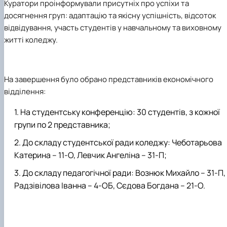
Куратори проінформували присутніх про успіхи та
досягнення груп: адаптацію та якісну успішність, відсоток
відвідування, участь студентів у навчальному та виховному
житті коледжу.
На завершення було обрано представників економічного
відділення:
На студентську конференцію: 30 студентів, з кожної
групи по 2 представника;
До складу студентської ради коледжу: Чеботарьова
Катерина – 11-О, Левчик Ангеліна – 31-П;
До складу педагогічної ради: Вознюк Михайло – 31-П,
Радзівілова Іванна – 4-ОБ, Сєдова Богдана – 21-О.