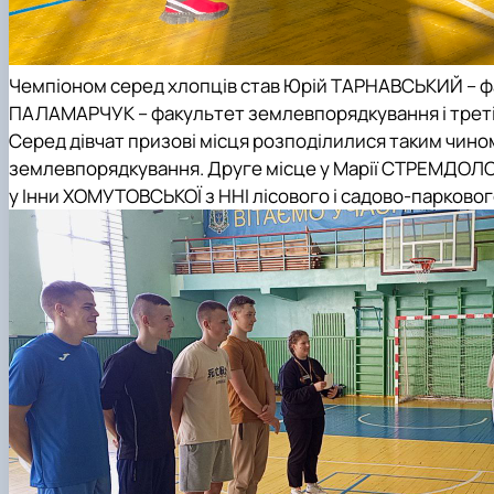
Чемпіоном
серед хлопців став Юрій ТАРНАВСЬКИЙ –
ф
ПАЛАМАРЧУК –
факультет землевпорядкування
і
трет
Серед дівчат призові місця розподілилися таким чино
землевпорядкування
.
Друге місце
у Марії СТРЕМДОЛО
у Інни ХОМУТОВСЬКОЇ з
ННІ лісового і садово-парково