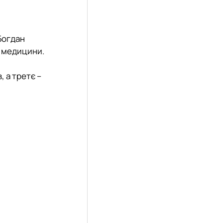
Богдан
ї медицини
.
в
, а
третє
–