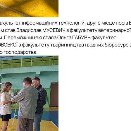
акультет інформаційних технологій
,
друге місце
посів 
ім
став Владислав МУСЕВИЧ з
факультету ветеринарно
м.
Переможницею
стала Ольга ГАБУР –
факультет
ВСЬКОЇ з
факультету тваринництва і водних біоресурсі
го господарства
.