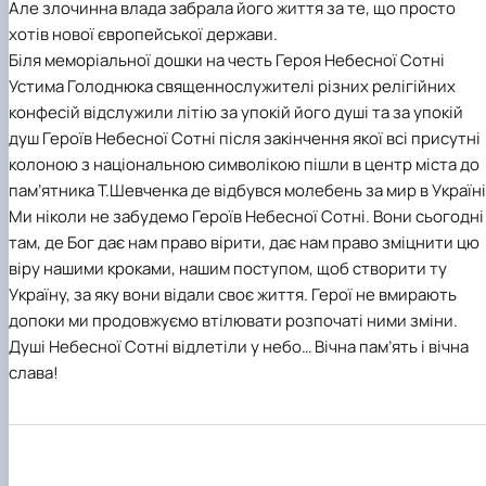
Але злочинна влада забрала його життя за те, що просто
хотів нової європейської держави.
Біля меморіальної дошки на честь Героя Небесної Сотні
Устима Голоднюка священнослужителі різних релігійних
конфесій відслужили літію за упокій його душі та за упокій
душ Героїв Небесної Сотні після закінчення якої всі присутні
колоною з національною символікою пішли в центр міста до
пам’ятника Т.Шевченка де відбувся молебень за мир в Україні
Ми ніколи не забудемо Героїв Небесної Сотні. Вони сьогодні
там, де Бог дає нам право вірити, дає нам право зміцнити цю
віру нашими кроками, нашим поступом, щоб створити ту
Україну, за яку вони відали своє життя. Герої не вмирають
допоки ми продовжуємо втілювати розпочаті ними зміни.
Душі Небесної Сотні відлетіли у небо… Вічна пам’ять і вічна
слава!