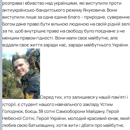
розправа і вбивство над українцями, які виступили проти
Іноземні мови
Їдальні та буфети
Центр вивчення мов
Психологічна підтримка
Біоетична комісія
Рада молодих вчених
Методичні рекомендації, пам'ятки
ЦКНО «Агропромисловий комплекс, лісове і
Доступ до публічної інформації
Наглядова рада
Історія університету
Працевлаштування
Студентські квитки
антиукраїнсько-бандитського режиму Януковича. Вони
Інклюзивне середовище
Наукові видання
садово-паркове господарство, ветеринарна
Наукові школи
Форми документів
Державні закупівлі
Рада роботодавців
Видатні випускники та працівники
Наука для бізнесу
медицина»
Стартап школа НУБіП України
Патентно-ліцензійна діяльність
Досліднику та автору
Офіційна символіка
Благодійний фонд «Голосіївська ініціатива
Звіт ректора
виступили лише за одне єдине благо – природне, суверенне
Обладнання НУБіП України
Звіт про проведення НТЗ
Каталог наукових послуг
Антикорупційні заходи
2020»
Пам'яті захисників України
Богом дане право бути вільною людиною на своїй рідній зелі
Наукові журнали НУБіП України
«SEB-2024»
Гендерна радниця
Почесні доктори і професори НУБіП України
Уповноважена особа з питань запобігання 
за те, щоб внутрішнє право на свободу було поєднане з не
Наукові журнали НУБіП України (English)
«SEB-2025»
Контактна інформація
виявлення корупції
Пресслужба
меншим правом гідності. Вони мали своє майбутнє, але
Пам'ятка про проведення науково-технічни
Університетський кур'єр
Положення про антикорупційного
віддали своє життя заради нас, заради майбутнього України.
заходів
уповноваженого НУБіП України
Вибори ректора
Порядок планування та організації
Програма розвитку університету «Голосіївсь
Національні нормативно-правові акти
проведення НТЗ
ініціатива – 2025»
Нормативно-правові акти НУБіП України
Результати науково-технічних заходів
Інформаційні ресурси НАЗК
Монографії
Методичні роз’яснення НАЗК
Антикорупційні заходи
Серед тих, хто залишився у нашій пам’яті і
історії, є студент нашого навчального закладу Устим
Голоднюк, боєць 38 сотні Самооборони Майдану, Герой
Небесної Сотні, Герой України, молодий красивий юнак, який
любив свою Батьківщину, хотів жити і дбати про майбутнє.