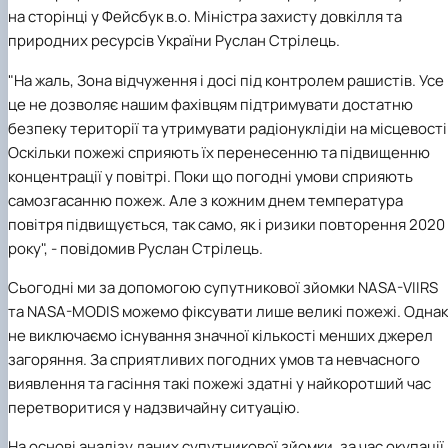
Іноземні мови
Їдальні та буфети
Центр вивчення мов
Психологічна підтримка
Біоетична комісія
Рада молодих вчених
Методичні рекомендації, пам'ятки
ЦКНО «Агропромисловий комплекс, лісове і
Доступ до публічної інформації
Наглядова рада
Історія університету
на сторінці у Фейсбук в.о. Міністра захисту довкілля та
Працевлаштування
Студентські квитки
Інклюзивне середовище
Наукові видання
садово-паркове господарство, ветеринарна
Наукові школи
Форми документів
Державні закупівлі
Рада роботодавців
Видатні випускники та працівники
природних ресурсів України Руслан Стрілець.
Наука для бізнесу
медицина»
Стартап школа НУБіП України
Патентно-ліцензійна діяльність
Досліднику та автору
Офіційна символіка
Благодійний фонд «Голосіївська ініціатива
Звіт ректора
Обладнання НУБіП України
Звіт про проведення НТЗ
Каталог наукових послуг
Антикорупційні заходи
2020»
Пам'яті захисників України
"На жаль, Зона відчуження і досі під контролем рашистів. Усе
Наукові журнали НУБіП України
«SEB-2024»
Гендерна радниця
Почесні доктори і професори НУБіП України
Уповноважена особа з питань запобігання 
це не дозволяє нашим фахівцям підтримувати достатню
Наукові журнали НУБіП України (English)
«SEB-2025»
Контактна інформація
виявлення корупції
Пресслужба
безпеку території та утримувати радіонуклідіи на місцевості
Пам'ятка про проведення науково-технічни
Університетський кур'єр
Положення про антикорупційного
Оскільки пожежі сприяють їх перенесенню та підвищенню
заходів
уповноваженого НУБіП України
Вибори ректора
концентрації у повітрі. Поки що погодні умови сприяють
Порядок планування та організації
Програма розвитку університету «Голосіївсь
Національні нормативно-правові акти
самозгасанню пожеж. Але з кожним днем температура
проведення НТЗ
ініціатива – 2025»
Нормативно-правові акти НУБіП України
повітря підвищується, так само, як і ризики повторення 2020
Результати науково-технічних заходів
Інформаційні ресурси НАЗК
Монографії
Методичні роз’яснення НАЗК
року", - повідомив Руслан Стрілець.
Антикорупційні заходи
Сьогодні ми за допомогою супутникової зйомки NASA-VIIRS
та NASA-MODIS можемо фіксувати лише великі пожежі. Однак
не виключаємо існування значної кількості менших джерел
загоряння. За сприятливих погодних умов та невчасного
виявлення та гасіння такі пожежі здатні у найкоротший час
перетворитися у надзвичайну ситуацію.
На основі аналізу даних супутникової зйомки, за час окупації