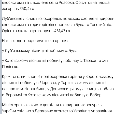
екосистеми та відселене село Розсоха. Орієнтовна площа
загорянь 350,4 га
Луб’янське лісництво, осередок, пожежею охоплені природн
екосистеми та території відселених сіл Буда та Товстий ліс.
Орієнтовна площа загорянь 481,47 га
На сьогодні продовжується горіння:
у Луб’янському лісництві поблизу с. Буда;
у Котовському лісництві поблизу поблизу с. Тараси та смт
Поліське.
Крім того, виявлені 4 нові осередки горіння у Корогодському
лісництві поблизу с. Черевач; у Паришівському лісництві
навпроти м. Чорнобиль; у Денисовицькому лісництві поблиз
с. Варовичі та Котовському лісництві поблизу с. Бобер.
Міністерство захисту довкілля та природних ресурсів
України спільно з Державне агентство України з управління