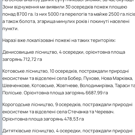
Зони відчуження ми виявили 30 осередків пожеж площею
понад 8700 га. Із них 5000 га перелогів та майже 2500 га лісів
а також болота, згарища минулих років і покинуті населені
пункти.
Наразі вже локалізовані пожежі на таких територіях:
Денисовицьке лісництво, 4 осередки, орієнтовна площа
загорянь 712,72 га
Котовське лісництво, 10 осередків, постраждали природні
екосистеми та відселені села Бобер, Пухове, Нова Марківка,
Шевченкове, Котовське, Жовтневе, Володимирівка, Тараси т
Поліське. Орієнтовна площа загорянь 6687,99 га
Корогодське лісництво, 9 осередків, постраждали природні
екосистеми та відселені села Стечанка та Черевач.
Орієнтовна площа загорянь 478,53 га
Дитятківське лісництво, 4 осередки, постраждали природні