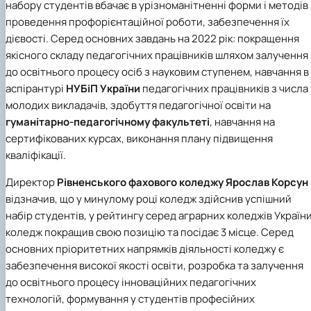
набору студентів вбачає в урізноманітненні форми і методів
проведення профорієнтаційної роботи, забезпечення їх
дієвості. Серед основних завдань на 2022 рік: покращення
якісного складу педагогічних працівників шляхом залучення
до освітнього процесу осіб з науковим ступенем, навчання в
аспірантурі
НУБіП України
педагогічних працівників з числа
молодих викладачів, здобуття педагогічної освіти на
гуманітарно-педагогічному факультеті
, навчання на
сертифікованих курсах, виконання плану підвищення
кваліфікації.
Директор
Рівненського фахового коледжу
Ярослав Корсун
відзначив, що у минулому році коледж здійснив успішний
набір студентів, у рейтингу серед аграрних коледжів Україн
коледж покращив свою позицію та посідає 3 місце. Серед
основних пріоритетних напрямків діяльності коледжу є
забезпечення високої якості освіти, розробка та залучення
до освітнього процесу інноваційних педагогічних
технологій, формування у студентів професійних