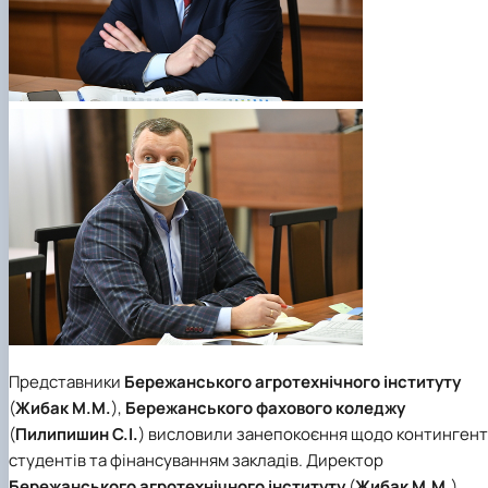
Представники
Бережанського агротехнічного інституту
(
Жибак М.М.
),
Бережанського фахового коледжу
(
Пилипишин С.І.
) висловили занепокоєння щодо контингент
студентів та фінансуванням закладів. Директор
Бережанського агротехнічного інституту
(
Жибак М.М.
)