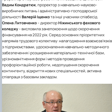
Вадим Кондратюк
, проректор з навчально-науково-
виробничих питань і адміністративно-господарської
діяльності
Валерій Іщенко
та інші учасники співбесід.
Олена Литовченко
– директор
Ніжинського фахового
коледжу
– висловила занепокоєння щодо скорочення
фінансування на 2022 рік. Серед основних пріоритетних
напрямів трудового колективу: налагодження взаємозв’язків
з підприємствами, удосконалення навчально-методичного
забезпечення і розширення матеріально-технічної бази,
урізноманітнення форм і методів проведення
профорієнтаційної роботи, недопущення скорочення
контингенту, відкриття нових спеціальностей, активна
співпраця з базовим закладом.