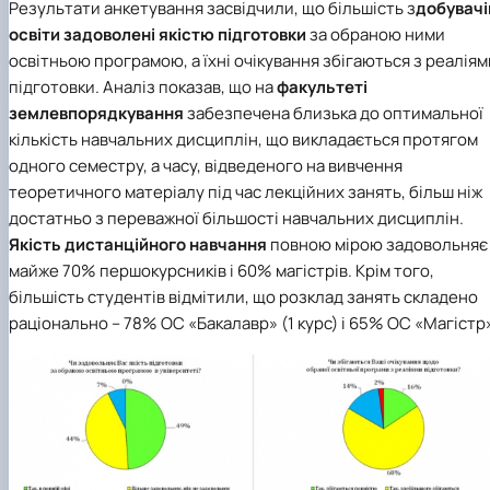
Результати анкетування засвідчили, що більшість з
добувачі
освіти задоволені якістю підготовки
за обраною ними
освітньою програмою, а їхні очікування збігаються з реаліям
підготовки. Аналіз показав, що на
факультеті
землевпорядкування
забезпечена близька до оптимальної
кількість навчальних дисциплін, що викладається протягом
одного семестру, а часу, відведеного на вивчення
теоретичного матеріалу під час лекційних занять, більш ніж
достатньо з переважної більшості навчальних дисциплін.
Якість дистанційного навчання
повною мірою задовольняє
майже 70% першокурсників і 60% магістрів. Крім того,
більшість студентів відмітили, що розклад занять складено
раціонально – 78% ОС «Бакалавр» (1 курс) і 65% ОС «Магістр