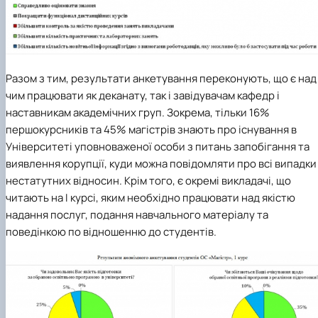
Разом з тим, результати анкетування переконують, що є над
чим працювати як деканату, так і завідувачам кафедр і
наставникам академічних груп. Зокрема, тільки 16%
першокурсників та 45% магістрів знають про існування в
Університеті уповноваженої особи з питань запобігання та
виявлення корупції, куди можна повідомляти про всі випадки
нестатутних відносин. Крім того, є окремі викладачі, що
читають на І курсі, яким необхідно працювати над якістю
надання послуг, подання навчального матеріалу та
поведінкою по відношенню до студентів.