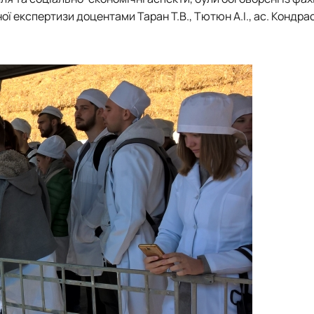
експертизи доцентами Таран Т.В., Тютюн А.І., ас. Кондрас