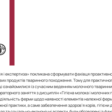
рія і експертиза» покликана сформувати фахівця проактивн
вих продуктів тваринного походження.
Тому для практично
ці ознайомилися із сучасним веденням молочного тваринни
ораторного заняття з дисциплін «Гігієна молока і молочних 
и діяльність ферми щодо наявності елементів належної фер
жної практики, а саме забезпечення здоров’я корів, гігієни 
ілля та соціально-економічні аспекти, були обговорені із фа