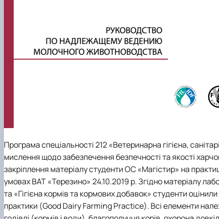
Програма спеціальності 212 «Ветеринарна гігієна, саніта
мислення щодо забезпечення безпечності та якості харчо
закріплення матеріалу студенти ОС «Магістир» на практи
умовах ВАТ «Терезино» 24.10.2019 р. Згідно матеріалу лаб
та «Гігієна кормів та кормових добавок» студенти оцінил
практики (Good Dairy Farming Practice). Всі елементи нале
годівлі (кормів і води), благополуччя корів, охорона довк