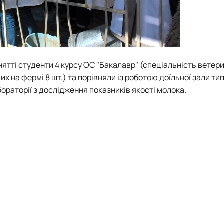
анятті студенти 4 курсу ОС "Бакалавр" (спеціальність ветер
х на фермі 8 шт.) та порівняли із роботою доїльної зали ти
бораторії з дослідження
показників якості молока.