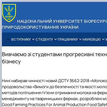
НАЦІОНАЛЬНИЙ УНІВЕРСИТЕТ БІОРЕСУРС
ПРИРОДОКОРИСТУВАННЯ УКРАЇНИ
ВСТУПНИКУ
СТУДЕНТУ
ПРАЦІВНИКУ
НАУКОВЦЮ
Вступ до НУБіП України 2026
Навчання
Освітній процес
Наукова діяльність
Управління і самоврядування
Приймальна комісія
Додаткова освіта
Міжнародна діяльність
Аспіранту / Докторанту
Загальна інформація
Вивчаємо зі студентами прогресивні техн
Правила прийому
Позанавчальна діяльність
Довідкова інформація
Захисти дисертацій
Офіційні документи
бізнесу
Для осіб з тимчасово окупованих територій
Студентське самоврядування
Профспілкова організація
Законодавче та нормативне забезпечення
Стратегія розвитку на період 2026-2030рр. «ГОЛОСІ
Зимовий вступ
Довідкова інформація
Центр колективного користування науковим обладна
Доступ до публічної інформації
Підготовчий курс НМТ
Пільги
Біоетична комісія
Державні закупівлі
Нині набирав чинності новий ДСТУ 3662:2018 «Молоко-
Для іноземців / For foreigners
Наукові видання
Офіційна символіка
продовольства «Вимоги до безпечності та якості моло
Військова освіта
Наука для бізнесу
Антикорупційні заходи
методів поліпшення гігієни отримання молока на ферм
Гендерна радниця
менеджменту на твариницьких фермах
, розроблені м
Контактна інформація
Good Farming Practices For Animal Production Food Safet