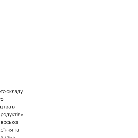
ого складу
го
цтва в
продуктів»
мерської
доїння та
хівцями