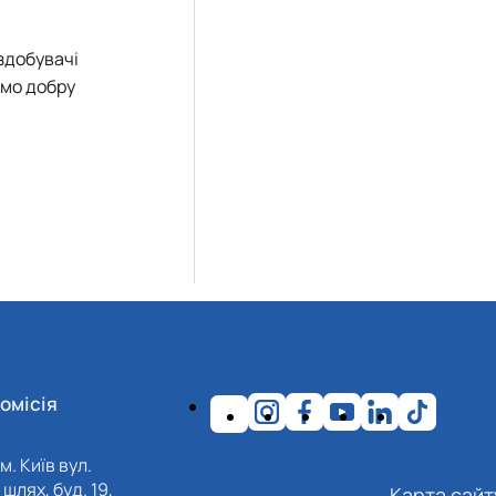
здобувачі
ємо добру
омісія
м. Київ вул.
шлях, буд. 19,
Карта сайт