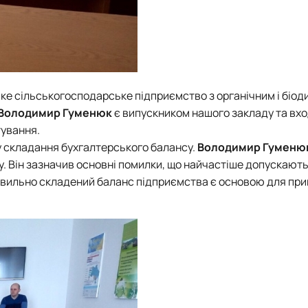
ке сільськогосподарське підприємство з органічним і біо
Володимир Гуменюк
є випускником нашого закладу та вхо
тування.
ку складання бухгалтерського балансу.
Володимир Гуменю
су. Він зазначив основні помилки, що найчастіше допускают
 правильно складений баланс підприємства є основою для пр