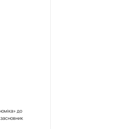
номіка» до
взасновник