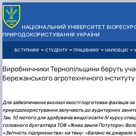
НАЦІОНАЛЬНИЙ УНІВЕРСИТЕТ БІОРЕСУРС
ПРИРОДОКОРИСТУВАННЯ УКРАЇНИ
ВСТУПНИКУ
СТУДЕНТУ
ПРАЦІВНИКУ
НАУКОВЦЮ
Вступ до НУБіП України 2026
Навчання
Освітній процес
Наукова діяльність
Управління і самоврядування
Приймальна комісія
Додаткова освіта
Міжнародна діяльність
Аспіранту / Докторанту
Загальна інформація
Виробничники Тернопільщини беруть учас
Правила прийому
Позанавчальна діяльність
Довідкова інформація
Захисти дисертацій
Офіційні документи
Бережанського агротехнічного інституту
Для осіб з тимчасово окупованих територій
Студентське самоврядування
Профспілкова організація
Законодавче та нормативне забезпечення
Стратегія розвитку на період 2026-2030рр. «ГОЛОСІ
Зимовий вступ
Довідкова інформація
Центр колективного користування науковим обладна
Доступ до публічної інформації
Підготовчий курс НМТ
Пільги
Біоетична комісія
Державні закупівлі
Для забезпечення високої якості підготовки фахівців з
Для іноземців / For foreigners
Наукові видання
Офіційна символіка
природокористування залучають до аудиторних занять з
Військова освіта
Наука для бізнесу
Антикорупційні заходи
Так, 10 лютого для здобувачів вищої освіти IV курсу спе
Гендерна радниця
головного бухгалтера ТОВ «Жива земля Потутори»
Вол
Контактна інформація
«Звітність підприємства» на тему: «Баланс як джерело і