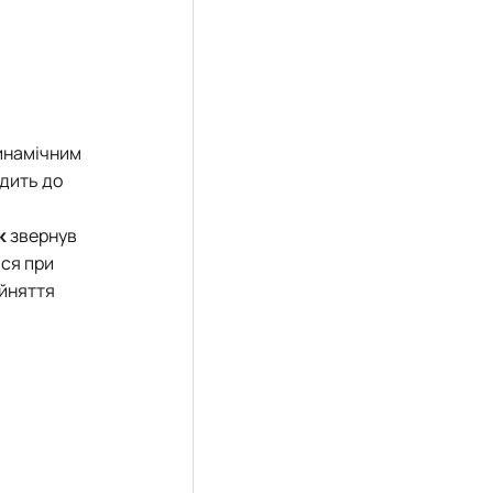
динамічним
дить до
к
звернув
ься при
ийняття