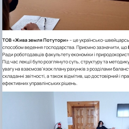
ТОВ «Жива земля Потутори»
– це українсько-швейцарсь
способом ведення господарства. Приємно зазначити, що
Ради роботодавців факультету економіки і природокорис
Під час лекції було розглянуто суть, структуру та методи
увагу на взаємозв’язок плану рахунків з розділами балан
складанні звітності, а також відмітив, що достовірний і
ефективних управлінських рішень.