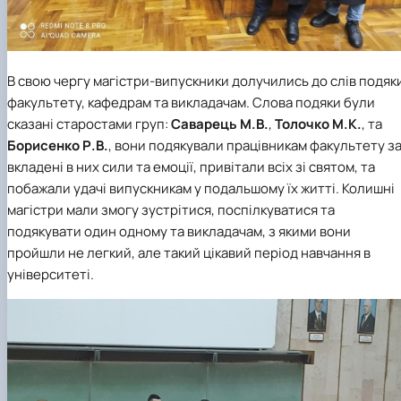
В свою чергу магістри-випускники долучились до слів подяк
факультету, кафедрам та викладачам. Слова подяки були
сказані старостами груп:
Саварець М.В.
,
Толочко М.К.
,
та
Борисенко Р.В.
, вони подякували працівникам факультету з
вкладені в них сили та емоції, привітали всіх зі святом, та
побажали удачі випускникам у подальшому їх житті. Колишні
магістри мали змогу зустрітися, поспілкуватися та
подякувати один одному та викладачам, з якими вони
пройшли не легкий, але такий цікавий період навчання в
університеті.