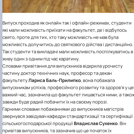
Випуск проходив як онлайн так і офлайн-режимах, студенти
які мали можливість приїхати на факультет, де і відбулось
свято, проте для тих, хто таку можливість не мав була
можливість долучитись до святкового дійства і дистанційно.
Так студенти та викладачі мали можливість поспілкуватись в
живу один з одним під час каратину.
Словами привітання для випускників відкрила урочисту
частину доктор технічних наук, професор та декан
факультету
Лариса Баль-Прилипк
о
, вона побажала
випускникам успіхів, професійного розвитку та здоров’я у ц
важкий час, зазначила що факультет пишається ними, а тако
завжди буде радий побачити їх на своєму порозі.
Гарними словами побажаннями до випускників магістрів
звернувся завідувач кафедри стандартизації та сертифікації
сільськогосподарської продукції
Владислав Сухенко
. Він
привітав випускників, та зазначив що це початок їх