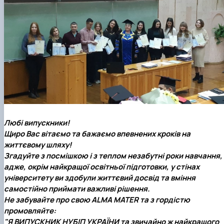
Любі випускники!
Щиро Вас вітаємо та бажаємо впевнених кроків на
життєвому шляху!
Згадуйте з посмішкою і з теплом незабутні роки навчання,
адже, окрім найкращої освітньої підготовки, у стінах
університету ви здобули життєвий досвід та вміння
самостійно приймати важливі рішення.
Не забувайте про свою ALMA MATER та з гордістю
промовляйте:
"Я ВИПУСКНИК НУБІП УКРАЇНИ та звичайно ж найкращого