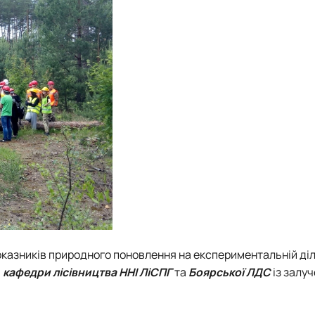
показників природного поновлення на експериментальній ді
и
кафедри лісівництва
ННІ ЛіСПГ
та
Боярської ЛДС
із залу