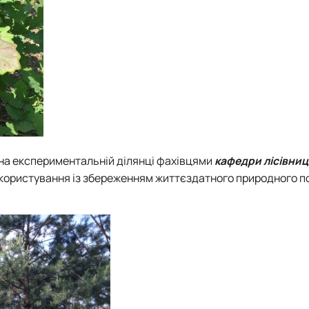
т на експериментальній ділянці фахівцями
кафедри лісівниц
 користування із збереженням життєздатного природного 