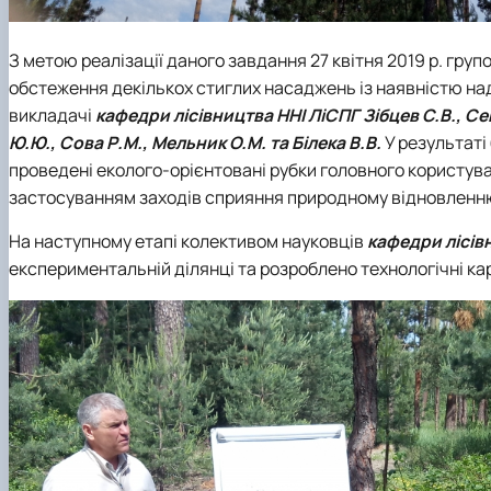
З метою реалізації даного завдання 27 квітня 2019 р. гр
обстеження декількох стиглих насаджень із наявністю над
викладачі
кафедри лісівництва
ННІ ЛіСПГ
Зібцев С.В., С
Ю.Ю., Сова Р.М., Мельник О.М. та Білека В.В.
У результаті
проведені еколого-орієнтовані рубки головного користува
застосуванням заходів сприяння природному відновленню
На наступному етапі колективом науковців
кафедри лісів
експериментальній ділянці та розроблено технологічні ка