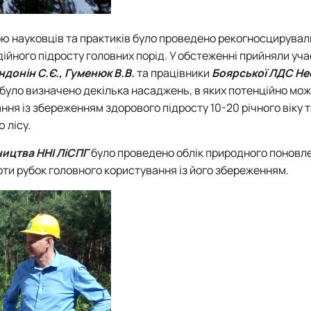
упою науковців та практиків було проведено рекогносцирува
ійного підросту головних порід. У обстеженні прийняли уч
ендонін С.Є., Гуменюк В.В.
та працівники
Боярської ЛДС
Не
 було визначено декілька насаджень, в яких потенційно мож
ння із збереженням здорового підросту 10-20 річного віку 
 лісу.
ництва
ННІ ЛіСПГ
було проведено облік природного поновл
рти рубок головного користування із його збереженням.