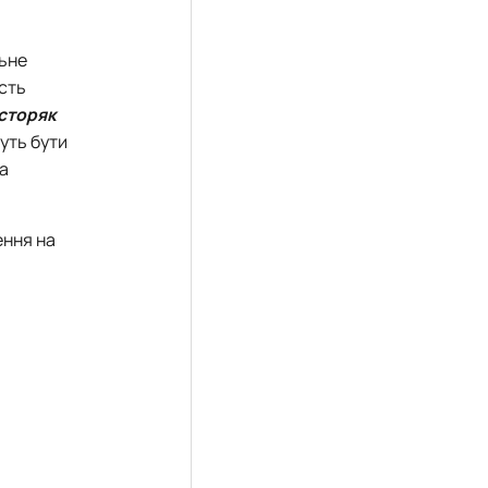
льне
асть
сторяк
уть бути
та
ення на