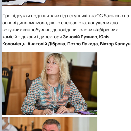
Про підсумки подання заяв від вступників на ОС бакалавр на
основі диплома молодшого спеціаліста, допущених до
вступних випробувань, доповідали голови відбіркових
комісій – декани і директори
Зиновій Ружило
,
Юлія
Коломієць
,
Анатолій Діброва
,
Петро Лакида
,
Віктор Каплун