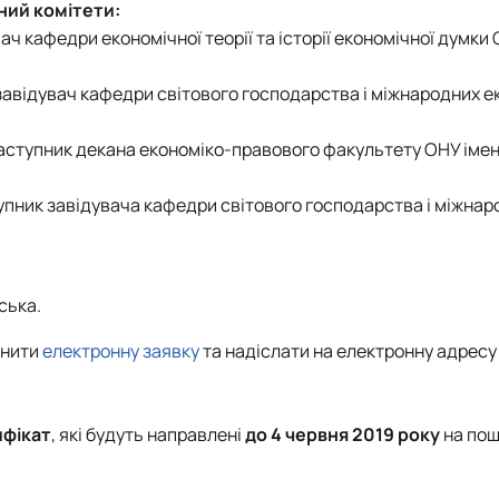
ний комітети:
 кафедри економічної теорії та історії економічної думки ОН
завідувач кафедри світового господарства і міжнародних е
аступник декана економіко-правового факультету ОНУ імені 
тупник завідувача кафедри світового господарства і міжна
ська.
внити
електронну заявку
та надіслати на електронну адресу
ифікат
, які будуть направлені
до 4 червня 2019 року
на пош