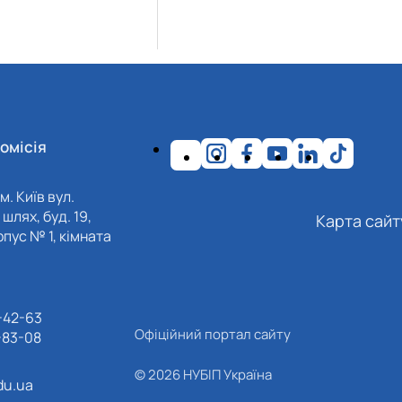
омісія
м. Київ вул.
шлях, буд. 19,
Карта сайт
пус № 1, кімната
-42-63
Офіційний портал сайту
-83-08
© 2026 НУБІП Україна
du.ua