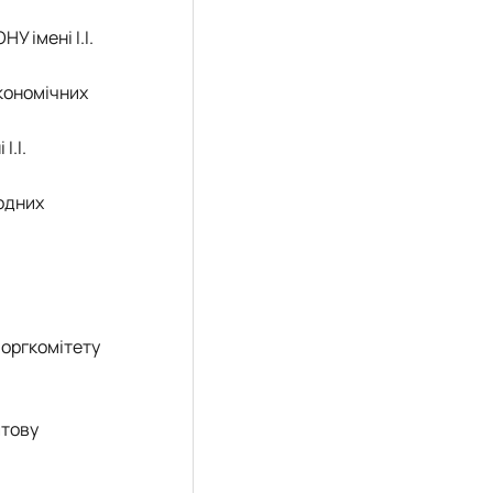
У імені І.І.
кономічних
І.І.
родних
 оргкомітету
тову