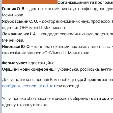
Організаційний та програм
Горняк О. В.
– доктор економічних наук, професор, завідувач
Мечникова.
Якубовський С. О.
– доктор економічних наук, професор, 
відносин ОНУ імені І.І. Мечникова.
Ломачинська І. А.
– кандидат економічних наук, доцент, з
Мечникова.
Ніколаєв Ю. О.
– кандидат економічних наук, доцент, зас
економічних відносин ОНУ імені І.І. Мечникова.
Форма участі:
дистанційна.
Офіційні мови конференції:
українська, російська, англій
Для участі в конференції Вам необхідно
до 3 травня
запо
conf@onu.economist.od.ua
тези доповіді.
Усі учасники обов'язково отримають
збірник тез та серт
адресу, вказану в заявці.