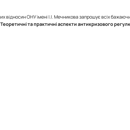
х відносин ОНУ імені І.І. Мечникова запрошує всіх бажаюч
«Теоретичні та практичні аспекти антикризового регу