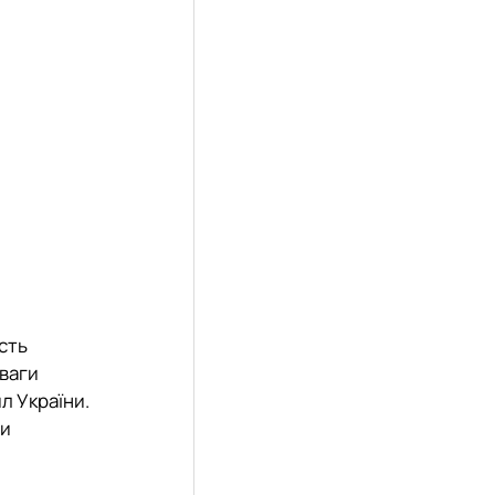
сть
уваги
л України.
ри