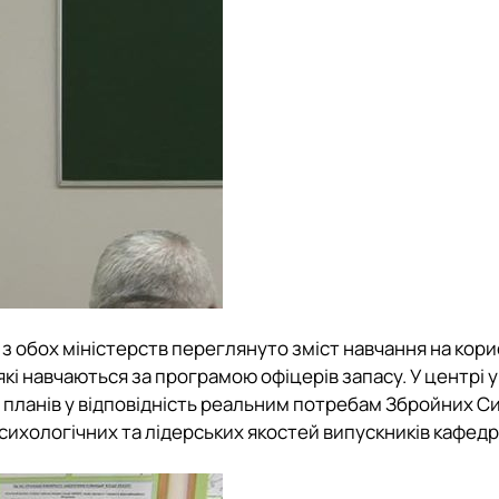
з обох міністерств переглянуто зміст навчання на кори
які навчаються за програмою офіцерів запасу. У центрі 
 планів у відповідність реальним потребам Збройних Си
ихологічних та лідерських якостей випускників кафед