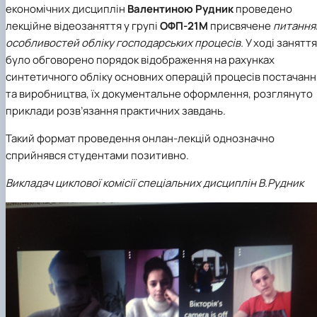
економічних дисциплін
Валентиною Рудник
проведено
лекційне відеозаняття у групі
ОФП-21М
присвячене
питання
особливостей обліку господарських процесів.
У ході заняття
було обговорено порядок відображення на рахунках
синтетичного обліку основних операцій процесів постачанн
та виробництва, їх документальне оформлення, розглянуто
приклади розв’язання практичних завдань.
Такий формат проведення онлан-лекцій однозначно
сприйнявся студентами позитивно.
Викладач циклової комісії спеціальних дисциплін В.Рудник