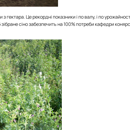
 з гектара. Це рекордні показники і по валу, і по урожайност
 зібране сіно забезпечить на 100% потреби
кафедри коняр