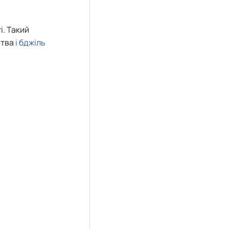
і. Такий
ства
і бджіль