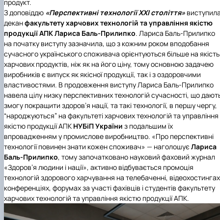
продукт.
З доповіддю
«Перспективні технології ХХІ століття»
виступил
декан
факультету харчових технологій та управління якістю
продукції АПК
Лариса Баль-Прилипко
. Лариса Баль-Прилипко
на початку виступу зазначила, що з кожним роком вподобання
сучасного українського споживача орієнтуються більше на якість
харчових продуктів, ніж як на його ціну, тому основною задачею
виробників є випуск як якісної продукції, так і з оздоровчими
властивостями. В продовження виступу Лариса Баль-Прилипко
навела цілу низку перспективних технологій сучасності, що дают
змогу покращити здоров’я нації, та такі технології, в першу чергу,
“народжуються” на факультеті харчових технологій та управління
якістю продукції АПК
НУБіП України
з подальшим їх
впровадженням у промислове виробництво. «Про перспективні
технології повинен знати кожен споживач» — наголошує
Лариса
Баль-Прилипко
, тому започатковано науковий фаховий журнал
«Здоров’я людини і нації», активно відбувається промоція
технологій здорового харчування на телебаченні, відеохостингах
конференціях, форумах за участі фахівців і студентів факультету
харчових технологій та управління якістю продукції АПК.