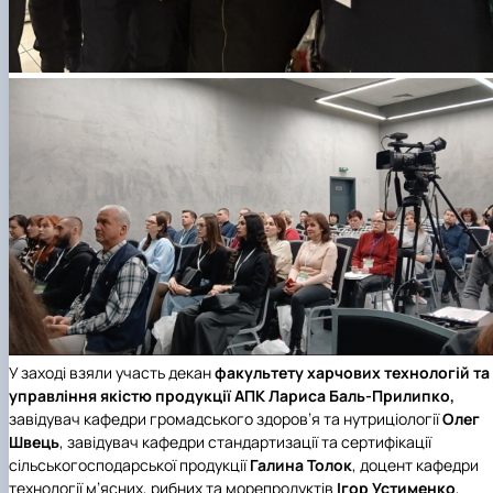
У заході взяли участь декан
факультету харчових технологій та
управління якістю продукції АПК
Лариса Баль-Прилипко,
завідувач кафедри громадського здоров’я та нутриціології
Олег
Швець
, завідувач кафедри стандартизації та сертифікації
сільськогосподарської продукції
Галина Толок
, доцент кафедри
технології м’ясних, рибних та морепродуктів
Ігор
Устименко
,