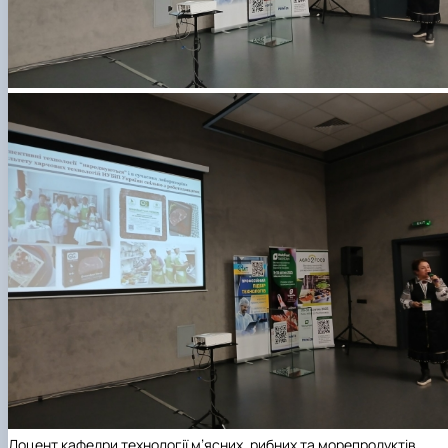
Доцент кафедри технології м’ясних, рибних та морепродуктів