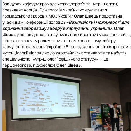
Завідувач
кафедри громадського здоров’я та нутриціології
,
президент
Асоціації дієтологів України
, консультант з
громадського здоров’я МОЗ України
Олег Швець
представив
учасникам конференції доповідь
«Важливість і можливості для
сприяння здоровому вибору в харчуванні українців»
.
Олег
Швець
у доповідді навів цілу низку важливостей і можливостей, 
відіграють значну роль у сприянні саме здоровому вибору в
харчуванні населення України. «Впровадження освітніх програм 
нутриціології відповідно до європейських стандартів та набуття
спеціальністю “нутриціолог” офіційного статусу» — це
першочергове, підкреслює
Олег Швець
.