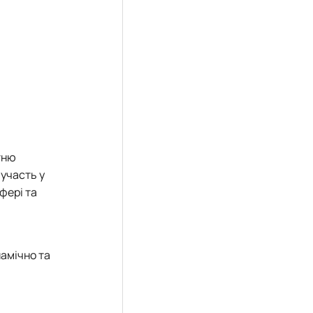
тню
 участь у
фері та
намічно та