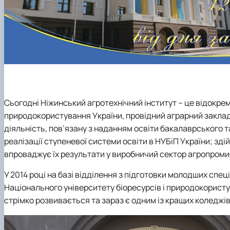
Сьогодні Ніжинський агротехнічний інститут – це відокрем
природокористування України, провідний аграрний заклад 
діяльність, пов’язану з наданням освіти бакалаврського та
реалізації ступеневої системи освіти в НУБіП України; зд
впроваджує їх результати у виробничий сектор агропроми
У 2014 році на базі відділення з підготовки молодших спец
Національного університету біоресурсів і природокористу
стрімко розвивається та зараз є одним із кращих коледжів 