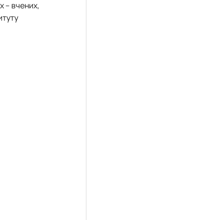
х – вчених,
итуту