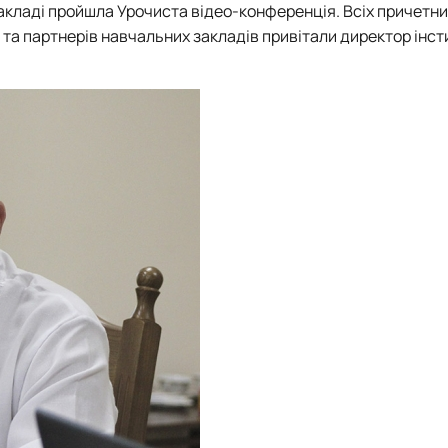
закладі пройшла Урочиста відео-конференція. Всіх причетни
ів та партнерів навчальних закладів привітали
директор інст