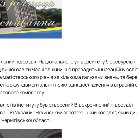
лений підрозділ Національного університету біоресурсів і
вищої освіти Чернігівщини, що провадить інноваційну осві
 магістерського рівнів за кількома галузями знань, та бере
ійснює фундаментальні і прикладні дослідження в аграрній с
слового комплексу.
іалістів інституту був створений Відокремлений підрозділ
вання України "Ніжинський агротехнічний коледж", який ди
Чернігівської області.