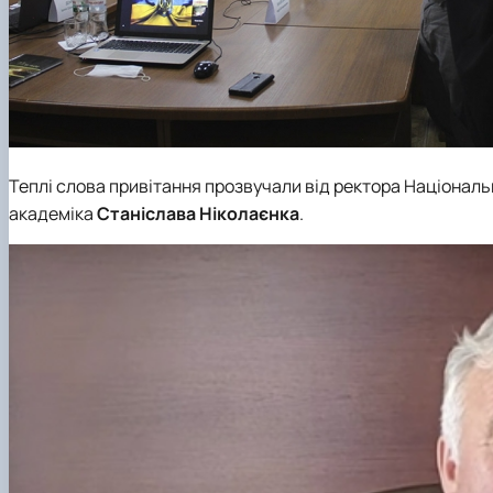
Теплі слова привітання прозвучали від
ректора Національн
академіка
Станіслава Ніколаєнка
.