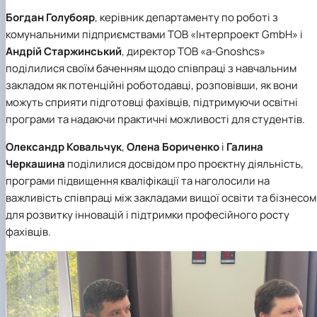
Богдан Голубояр
, керівник департаменту по роботі з
комунальними підприємствами
ТОВ «Інтерпроект GmbH»
і
Андрій Старжинський
, директор
ТОВ «a-Gnoshcs»
поділилися своїм баченням щодо співпраці з навчальним
закладом як потенційні роботодавці, розповівши, як вони
можуть сприяти підготовці фахівців, підтримуючи освітні
програми та надаючи практичні можливості для студентів.
Олександр Ковальчук
,
Олена Бориченко
і
Галина
Черкашина
поділилися досвідом про проєктну діяльність,
програми підвищення кваліфікації та наголосили на
важливість співпраці між закладами вищої освіти та бізнесом
для розвитку інновацій і підтримки професійного росту
фахівців.