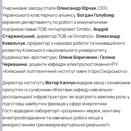
Іноземні мови
Їдальні та буфети
Центр вивчення мов
Психологічна підтримка
Біоетична комісія
Рада молодих вчених
Методичні рекомендації, пам'ятки
ЦКНО «Агропромисловий комплекс, лісове і
Доступ до публічної інформації
Наглядова рада
Історія університету
Учасниками заходу стали
Олександр Юрчак
,
СЕО
Працевлаштування
Студентські квитки
Інклюзивне середовище
Наукові видання
садово-паркове господарство, ветеринарна
Наукові школи
Форми документів
Державні закупівлі
Рада роботодавців
Видатні випускники та працівники
Українського кластерного альянсу
,
Богдан Голубояр
,
Наука для бізнесу
медицина»
Стартап школа НУБіП України
Патентно-ліцензійна діяльність
Досліднику та автору
Офіційна символіка
Благодійний фонд «Голосіївська ініціатива
Звіт ректора
керівник департаменту по роботі з комунальними
Обладнання НУБіП України
Звіт про проведення НТЗ
Каталог наукових послуг
Антикорупційні заходи
2020»
Пам'яті захисників України
Наукові журнали НУБіП України
«SEB-2024»
підприємствами
ТОВ «Інтнрпроект Gmbb»
,
Андрій
Гендерна радниця
Почесні доктори і професори НУБіП України
Уповноважена особа з питань запобігання 
Наукові журнали НУБіП України (English)
«SEB-2025»
Контактна інформація
виявлення корупції
Пресслужба
Старжинський
, директор
ТОВ «a-Gnoshcs»
,
Олександр
Пам'ятка про проведення науково-технічни
Університетський кур'єр
Положення про антикорупційного
Ковальчук
, проректор з наукової роботи та інноваційного
заходів
уповноваженого НУБіП України
Вибори ректора
розвитку
Київського національного університету
Порядок планування та організації
Програма розвитку університету «Голосіївсь
Національні нормативно-правові акти
будівництва і архітектури
,
Олена Бориченко
і
Галина
проведення НТЗ
ініціатива – 2025»
Нормативно-правові акти НУБіП України
Черкашина
, доценти кафедри електропостачання
НТУ
Результати науково-технічних заходів
Інформаційні ресурси НАЗК
«Київський політехнічний інститут імені Ігоря Сікорського»
.
Монографії
Методичні роз’яснення НАЗК
Антикорупційні заходи
Директор інституту
Віктор Каплун
відкрив захід і ознайомив
присутніх із сучасними об’єктами кафедр навчально-
дослідницької інфраструктури, які відігріють важливу роль у
підготовці майбутніх фахівців у сфері енергетики.
Гості відвідали лабораторії «розумних» мереж, монтажу
електрообладнання та навчальні робочі місця з
використанням тренажерів віртуальної реальності.