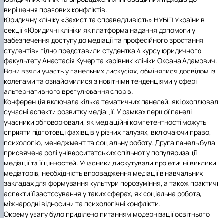
Пільги
Центр вивчення мов
Військова освіта
Автошкола
Профком студентів і аспірантів
Оплата за навчання та проживання
Центр вивчення мов
Психологічна підтримка
Біоетична комісія
Рада молодих вчених
Методичні рекомендації, пам'ятки
ЦКНО «Агропромисловий комплекс, лісове і
Доступ до публічної інформації
Наглядова рада
Історія університету
вирішення правових конфліктів.
Ментальне здоров'я, безпека та довіра
IQ-простір
Студентські ради гуртожитків
Поселення до гуртожитків
Інклюзивне середовище
Наукові видання
садово-паркове господарство, ветеринарна
Наукові школи
Форми документів
Державні закупівлі
Рада роботодавців
Видатні випускники та працівники
Юридичну клініку «Захист та справедливість» НУБіП України в
Замовлення довідок
Наука для бізнесу
медицина»
Стартап школа НУБіП України
Патентно-ліцензійна діяльність
Досліднику та автору
Офіційна символіка
Благодійний фонд «Голосіївська ініціатива
Звіт ректора
секції «Юридичні клініки як платформа надання допомоги у
Їдальні та буфети
Обладнання НУБіП України
Звіт про проведення НТЗ
Каталог наукових послуг
Антикорупційні заходи
2020»
Пам'яті захисників України
забезпечення доступу до медіації та професійного зростання
Студентські квитки
Наукові журнали НУБіП України
«SEB-2024»
Гендерна радниця
Почесні доктори і професори НУБіП України
Уповноважена особа з питань запобігання 
студентів» гідно представили студентка 4 курсу юридичного
Наукові журнали НУБіП України (English)
«SEB-2025»
Контактна інформація
виявлення корупції
Пресслужба
факультету Анастасія Кучер та керівник клініки Оксана Адамович.
Пам'ятка про проведення науково-технічни
Університетський кур'єр
Положення про антикорупційного
Вони взяли участь у панельних дискусіях, обмінялися досвідом із
заходів
уповноваженого НУБіП України
Вибори ректора
колегами та ознайомилися з новітніми тенденціями у сфері
Порядок планування та організації
Програма розвитку університету «Голосіївсь
Національні нормативно-правові акти
альтернативного врегулювання спорів.
проведення НТЗ
ініціатива – 2025»
Нормативно-правові акти НУБіП України
Конференція включала кілька тематичних панелей, які охоплюва
Результати науково-технічних заходів
Інформаційні ресурси НАЗК
сучасні аспекти розвитку медіації. У рамках першої панелі
Монографії
Методичні роз’яснення НАЗК
учасники обговорювали, як медіаційні компетентності можуть
Антикорупційні заходи
сприяти підготовці фахівців у різних галузях, включаючи право,
психологію, менеджмент та соціальну роботу. Друга панель була
присвячена ролі університетських спільнот у популяризації
медіації та її цінностей. Учасники дискутували про етичні виклики
медіаторів, необхідність впровадження медіації в навчальних
закладах для формування культури порозуміння, а також практич
аспекти її застосування у таких сферах, як соціальна робота,
міжнародні відносини та психологічні конфлікти.
Окрему увагу було приділено питанням модернізації освітнього