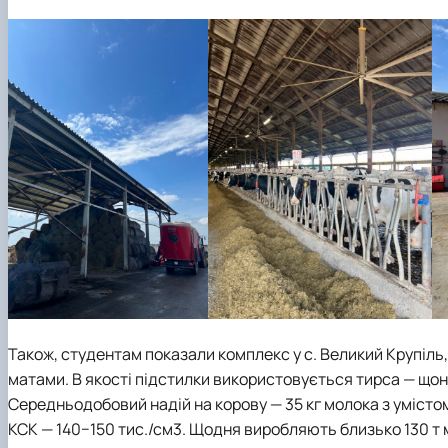
Також, студентам показали комплекс у с. Великий Крупіль,
матами. В якості підстилки використовується тирса — щон
Середньодобовий надій на корову — 35 кг молока з умістом
КСК — 140−150 тис./см3. Щодня виробляють близько 130 т м