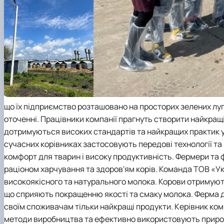
що їх підприємство розташовано на просторих зелених лу
оточенні. Працівники компанії прагнуть створити найкращі
дотримуються високих стандартів та найкращих практик у
сучасних корівниках застосовують передові технології та
комфорт для тварин і високу продуктивність. Фермери та 
раціоном харчування та здоров'ям корів. Команда ТОВ «
високоякісного та натурального молока. Корови отримую
що сприяють покращенню якості та смаку молока. Ферма 
своїм споживачам тільки найкращі продукти. Керівник ком
методи виробництва та ефективно використовують приро