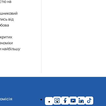
істю на
няшниковий
лись від
обова
дкритих
ономіки
и найбільшу
омісія