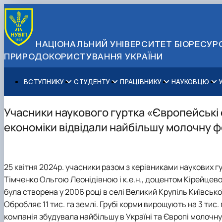
НАЦІОНАЛЬНИЙ УНІВЕРСИТЕТ БІОРЕСУРС
ПРИРОДОКОРИСТУВАННЯ УКРАЇНИ
ВСТУПНИКУ
СТУДЕНТУ
ПРАЦІВНИКУ
НАУКОВЦЮ
Вступ до НУБіП України 2026
Навчання
Освітній процес
Наукова діяльність
Управління і самоврядування
Приймальна комісія
Додаткова освіта
Міжнародна діяльність
Аспіранту / Докторанту
Загальна інформація
Учасники наукового гуртка «Європейські 
Правила прийому
Позанавчальна діяльність
Довідкова інформація
Захисти дисертацій
Офіційні документи
економіки відвідали найбільшу молочну ф
Для осіб з тимчасово окупованих територій
Студентське самоврядування
Профспілкова організація
Законодавче та нормативне забезпечення
Стратегія розвитку на період 2026-2030рр. «ГОЛОСІ
Зимовий вступ
Довідкова інформація
Центр колективного користування науковим обладна
Доступ до публічної інформації
Підготовчий курс НМТ
Пільги
Біоетична комісія
Державні закупівлі
25 квітня 2024р. учасники разом з керівниками наукових г
Для іноземців / For foreigners
Наукові видання
Офіційна символіка
Тімченко Ольгою Леонідівною і к.е.н., доцентом Кірейце
Військова освіта
Наука для бізнесу
Антикорупційні заходи
була створена у 2006 році в селі Великий Крупіль Київсь
Гендерна радниця
Обробляє 11 тис. га землі. Грубі корми вирощують на 3 тис. 
Контактна інформація
компанія збудувала найбільшу в Україні та Європі молоч