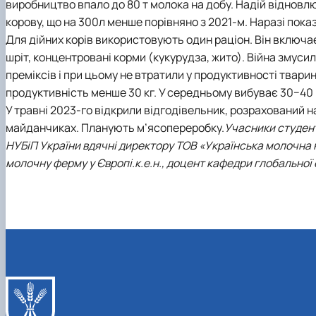
виробництво впало до 80 т молока на добу. Надій відновл
корову, що на 300л менше порівняно з 2021-м. Наразі пок
Для дійних корів використовують один раціон. Він включа
шріт, концентровані корми (кукурудза, жито). Війна змуси
преміксів і при цьому не втратили у продуктивності твари
продуктивність менше 30 кг. У середньому вибуває 30−40 г
У травні 2023-го відкрили відгодівельник, розрахований на
майданчиках. Планують м’ясопереробку.
Учасники студент
НУБіП України вдячні директору ТОВ «Українська молочна 
молочну ферму у Європі.
к.е.н., доцент кафедри глобальної