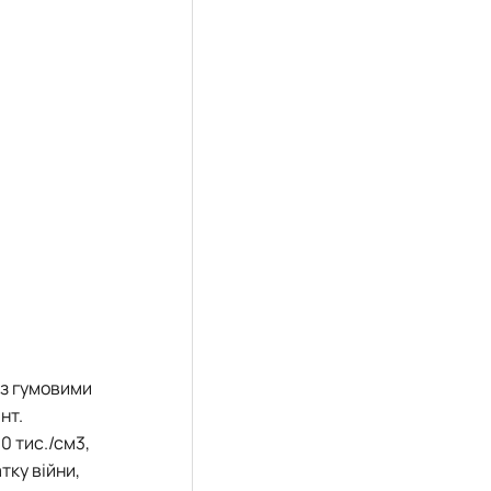
 з гумовими
нт.
0 тис./см3,
тку війни,