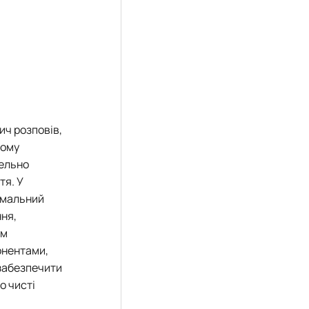
ич розповів,
ному
тельно
тя. У
имальний
ня,
ом
онентами,
 забезпечити
о чисті