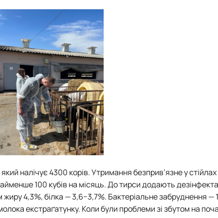
 який налічує 4300 корів. Утримання безприв’язне у стійлах
айменше 100 кубів на місяць. До тирси додають дезінфекта
 жиру 4,3%, білка — 3,6−3,7%. Бактеріальне забруднення — 1
олока екстраґатунку. Коли були проблеми зі збутом на поча