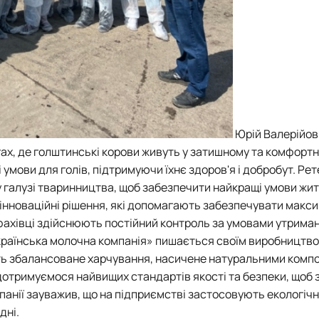
Юрій Валерійов
гах, де голштинські корови живуть у затишному та комфорт
 умови для голів, підтримуючи їхнє здоров'я і добробут. Ре
 галузі тваринництва, щоб забезпечити найкращі умови жит
 інноваційні рішення, які допомагають забезпечувати макс
фахівці здійснюють постійний контроль за умовами утриман
Українська молочна компанія» пишається своїм виробництв
ть збалансоване харчування, насичене натуральними комп
дотримуємося найвищих стандартів якості та безпеки, щоб
панії зауважив, що на підприємстві застосовують екологічн
дні.