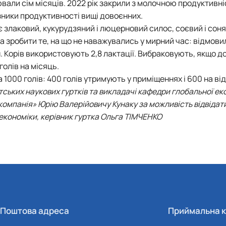
ювали сім місяців. 2022 рік закрили з молочною продуктивн
азники продуктивності вищі довоєнних.
є злаковий, кукурудзяний і люцерновий силос, соєвий і со
ла зробити те, на що не наважувались у мирний час: відмови
н. Корів використовують 2,8 лактації. Вибраковують, якщо д
олів на місяць.
 1000 голів: 400 голів утримують у приміщеннях і 600 на ві
ських наукових гуртків та викладачі кафедри глобальної ек
компанія» Юрію Валерійовичу Кунаку за можливість відвідат
 економіки, керівник гуртка Ольга ТІМЧЕНКО
Поштова адреса
Приймальна к