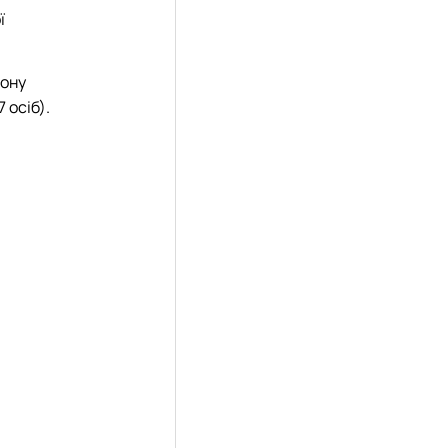
ї
йону
 осіб).