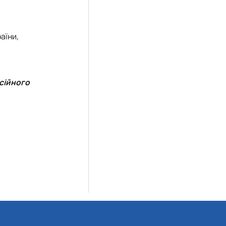
аїни,
есійного