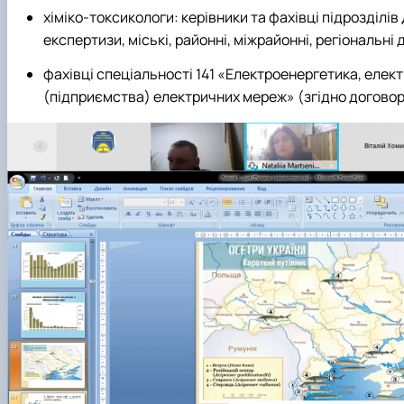
хіміко-токсикологи: керівники та фахівці підрозділі
експертизи, міські, районні, міжрайонні, регіональн
фахівці спеціальності 141 «Електроенергетика, елек
(підприємства) електричних мереж» (згідно догово