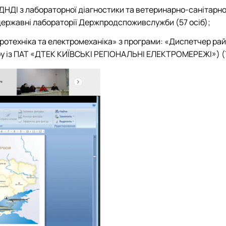
в ДНДІ з лабораторної діагностики та ветеринарно-санітарно
і державні лабораторії Держпродспоживслужби (57 осіб);
тротехніка та електромеханіка» з програми: «Диспетчер ра
ру із ПАТ «ДТЕК КИЇВСЬКІ РЕГІОНАЛЬНІ ЕЛЕКТРОМЕРЕЖІ») (7