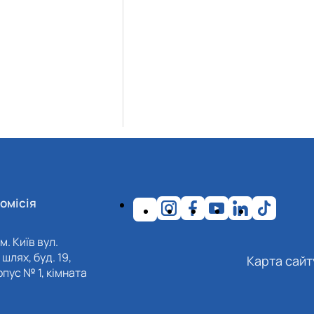
омісія
м. Київ вул.
шлях, буд. 19,
Карта сайт
пус № 1, кімната