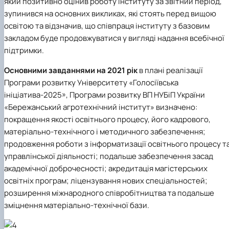
який позитивно оцінив роботу інституту за звітний період,
зупинився на основних викликах, які стоять перед вищою
освітою та відзначив, що співпраця інституту з базовим
закладом буде продовжуватися у вигляді надання всебічної
підтримки.
Основними завданнями на 2021 рік
в плані реалізації
Програми розвитку Університету «Голосіївська
ініціатива-2025», Програми розвитку ВП НУБіП України
«Бережанський агротехнічний інститут» визначено:
покращення якості освітнього процесу, його кадрового,
матеріально-технічного і методичного забезпечення;
продовження роботи з інформатизації освітнього процесу т
управлінської діяльності; подальше забезпечення засад
академічної доброчесності;
акредитація магістерських
освітніх програм; ліцензування нових спеціальностей;
розширення міжнародного співробітництва та подальше
зміцнення матеріально-технічної бази.