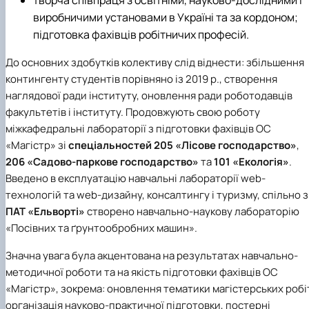
творча співпраця з освітніми, науково-дослідними і
виробничими установами в Україні та за кордоном;
підготовка фахівців робітничих професій.
До основних здобутків колективу слід віднести: збільшення
контингенту студентів порівняно із 2019 р., створення
наглядової ради інституту, оновлення ради роботодавців
факультетів і інституту. Продовжують свою роботу
міжкафедральні лабораторії з підготовки фахівців ОС
«Магістр» зі
спеціальностей 205 «Лісове господарство»
,
206 «Садово-паркове господарство»
та
101 «Екологія»
.
Введено в експлуатацію навчальні лабораторії web-
технологій та web-дизайну, консалтингу і туризму, спільно з
ПАТ «Ельворті»
створено навчально-наукову лабораторію
«Посівних та ґрунтообробних машин».
Значна увага була акцентована на результатах навчально-
методичної роботи та на якість підготовки фахівців ОС
«Магістр», зокрема: оновлення тематики магістерських робі
організація науково-практичної підготовки, постерні