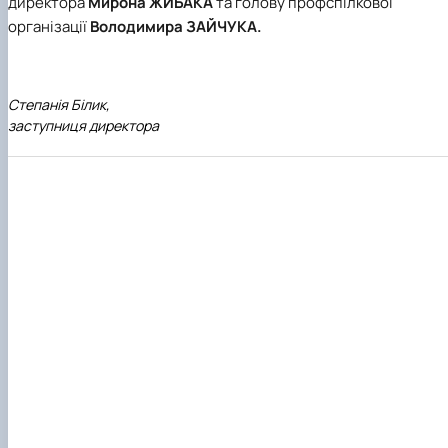
директора
Мирона ЖИБАКА
та голову профспілкової
організації
Володимира ЗАЙЧУКА.
Степанія Білик,
заступниця директора