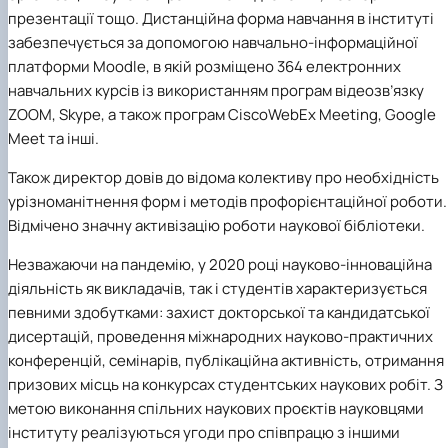
презентації тощо. Дистанційна форма навчання в інституті
забезпечується за допомогою навчально-інформаційної
платформи Moodle, в якій розміщено 364 електронних
навчальних курсів із використанням програм відеозв’язку
ZOOM, Skype, а також програм CiscoWebEx Meeting, Google
Meet та інші.
Також директор довів до відома колективу про необхідність
урізноманітнення форм і методів профорієнтаційної роботи.
Відмічено значну активізацію роботи наукової бібліотеки.
Незважаючи на пандемію, у 2020 році науково-інноваційна
діяльність як викладачів, так і студентів характеризується
певними здобутками: захист докторської та кандидатської
дисертацій, проведення міжнародних науково-практичних
конференцій, семінарів, публікаційна активність, отримання
призових місць на конкурсах студентських наукових робіт. З
метою виконання спільних наукових проєктів науковцями
інституту реалізуються угоди про співпрацю з іншими