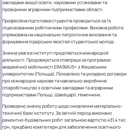
закладами вищої освіти, науковими установами та
провідними аграрними підприємствами області.
Професійна підготовка студентів проводиться за 14
ліцензованими робітничими професіями. Виховна робота
спрямована на національно-патріотичне виховання та
формування лідерських якостей студентської молоді.
Значна увага в інституті приділяється міжнародній
діяльності. Продовжується співпраця за програмою
академічної мобільності ERASMUS+ з Жешівським
університетом (Польща). Поновлено та укладено договори
про міжнародне наукове та навчально-виробниче
співробітництво з освітніми закладами та аграрними
підприємствами Польщі, Швейцарії, Німеччини.
Проведено значну роботу щодо оновлення матеріально-
технічної бази інституту. За звітній період виконано
ремонтно-будівельних робіт загальною вартістю 431,4 тис.
грн, придбано комп’ютери для забезпечення освітнього