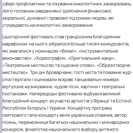
сфері профілактики та лікування онкологічних захворювань,
Іноземні мови
Їдальні та буфети
Центр вивчення мов
Психологічна підтримка
Біоетична комісія
Рада молодих вчених
Методичні рекомендації, пам'ятки
ЦКНО «Агропромисловий комплекс, лісове і
Доступ до публічної інформації
Наглядова рада
Історія університету
Працевлаштування
Студентські квитки
Інклюзивне середовище
Наукові видання
садово-паркове господарство, ветеринарна
Наукові школи
Форми документів
його головним завданням є здійснення фінансової,
Державні закупівлі
Рада роботодавців
Видатні випускники та працівники
Наука для бізнесу
медицина»
Стартап школа НУБіП України
Патентно-ліцензійна діяльність
Досліднику та автору
Офіційна символіка
Благодійний фонд «Голосіївська ініціатива
Звіт ректора
моральної, духовної і правової підтримки людям, які
Обладнання НУБіП України
Звіт про проведення НТЗ
Каталог наукових послуг
Антикорупційні заходи
2020»
Пам'яті захисників України
страждають на онкологічні захворювання.
Наукові журнали НУБіП України
«SEB-2024»
Гендерна радниця
Почесні доктори і професори НУБіП України
Уповноважена особа з питань запобігання 
Наукові журнали НУБіП України (English)
«SEB-2025»
Контактна інформація
виявлення корупції
Пресслужба
Цьогорічний фестиваль став грандіозним благодійним
Пам'ятка про проведення науково-технічни
Університетський кур'єр
Положення про антикорупційного
марафоном: на нього зібралося більше тисячі конкурсантів,
заходів
уповноваженого НУБіП України
Вибори ректора
які змагалися у номінаціях «Вокал», «Інструментальне
Порядок планування та організації
Програма розвитку університету «Голосіївсь
Національні нормативно-правові акти
виконавство», «Хореографія», «Оригінальний жанр»,
проведення НТЗ
ініціатива – 2025»
Нормативно-правові акти НУБіП України
«Театральне мистецтво та художнє слово», «Образотворче
Результати науково-технічних заходів
Інформаційні ресурси НАЗК
мистецтво». Три дні броварчани, гості міста та поважне журі
Монографії
Методичні роз’яснення НАЗК
спостерігали і оцінювали яскраві танцювальні номери,
Антикорупційні заходи
віртуозне музикування, чудові пісні, картини і театральні
постановки. Напередодні фестивалю відбувся великий
благодійний концерт за участю артистів з Франції та Естонії,
Республіки Білорусь і України. Концертну програму
святкового гала-концерту вели українська співачка, автор
пісень, переможниця багатьох національних і міжнародних
конкурсів, фіналістка національного відбору дитячого