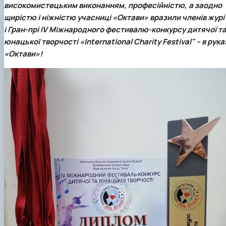
високомистецьким виконанням, професійністю, а заодно
щирістю і ніжністю учасниці «Октави» вразили членів журі
і
Гран-прі IV Міжнародного фестивалю-конкурсу дитячої т
юнацької творчості «International Charity Festival" – в рука
«Октави»
!