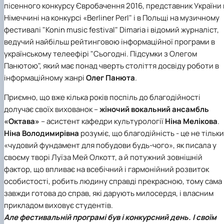
пісенного конкурсу Євробачення 2016, представник України 
Німеччині на конкурсі «Berliner Perl" і в Польщі на музичному
фестивалі "Konin music festival" Dimaria і відомий журналіст,
ведучий найбільш рейтинговою інформаційної програми в
українському телеефірі "Сьогодні. Підсумки з Олегом
Панютою", який має понад чверть століття досвіду роботи в
інформаційному жанрі
Олег Панюта
.
Приємно, що вже кілька років поспіль до благодійності
долучає своїх вихованок –
жіночий вокальний ансамбль
«Октава»
– асистент
кафедри культурології
Ніна Мелікова
.
Ніна Володимирівна
розуміє, що благодійність - це не тільки
«чудовий фундамент для побудови будь-чого», як писала у
своєму творі Луїза Мей Олкотт, а й потужний зовнішній
фактор, що впливає на всебічний і гармонійний розвиток
особистості, робить людину справді прекрасною, тому сама
завжди готова до справ, які дарують милосердя, і власним
прикладом виховує студентів.
Але фестивальній програмі був і конкурсний день. І своїм