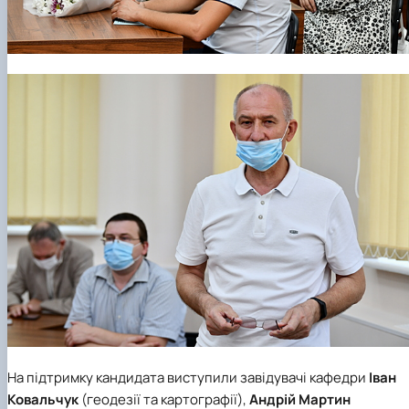
На підтримку кандидата виступили завідувачі кафедри
Іван
Ковальчук
(геодезії та картографії),
Андрій Мартин