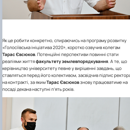
Як це робити конкретно, спираючись на програму розвитку
«Голосіївська ініціатива 2020», коротко озвучив колегам
Тарас Євсюков
. Потенційні перспективи повинні стати
реаліями життя
факультету землевпорядкування
. А те, що
керівництво університету певне у вирішенні завдань, що
ставляться перед його колективом, засвідчив підпис ректор
на контракті, за яким
Тарас Євсюков
знову працюватиме на
посаді декана наступні п’ять років.