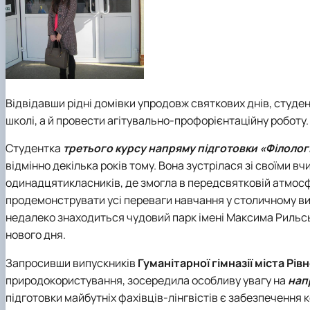
Відвідавши рідні домівки упродовж святкових днів, студен
школі, а й провести агітувально-профорієнтаційну роботу.
Студентка
третього курсу напряму підготовки «Філолог
відмінно декілька років тому. Вона зустрілася зі своїми в
одинадцятикласників, де змогла в передсвятковій атмосф
продемонструвати усі переваги навчання у столичному виші
недалеко знаходиться чудовий парк імені Максима Рильськ
нового дня.
Запросивши випускників
Гуманітарної гімназії міста Рів
природокористування, зосередила особливу увагу на
нап
підготовки майбутніх фахівців-лінгвістів є забезпечення к