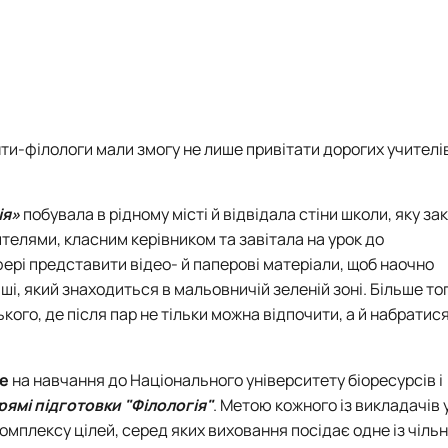
ти-філологи мали змогу не лише привітати дорогих учителів
ія»
побувала в рідному місті й відвідала стіни школи, яку за
чителями, класним керівником та завітала на урок до
ері представити відео- й паперові матеріали, щоб наочно
, який знаходиться в мальовничій зеленій зоні. Більше тог
ого, де після пар не тільки можна відпочити, а й набратис
не
на навчання до Національного університету біоресурсів і
рямі підготовки "Філологія"
. Метою кожного із викладачів 
омплексу цілей, серед яких виховання посідає одне із чільн