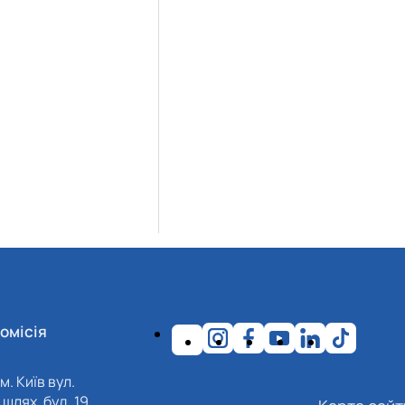
омісія
м. Київ вул.
шлях, буд. 19,