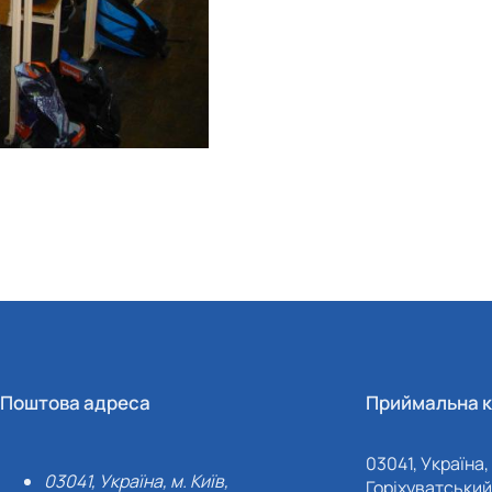
Поштова адреса
Приймальна к
03041, Україна, 
03041, Україна, м. Київ,
Горіхуватський 