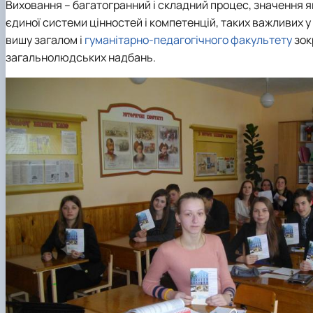
Виховання – багатогранний і складний процес, значення 
єдиної системи цінностей і компетенцій, таких важливих 
вишу загалом і
гуманітарно-педагогічного факультету
зок
загальнолюдських надбань.