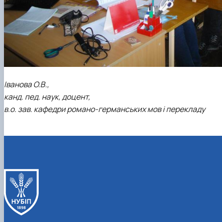
Іванова О.В.,
канд. пед. наук, доцент,
в.о. зав. кафедри романо-германських мов і перекладу