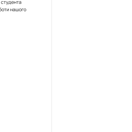
у студента
оботи нашого
а