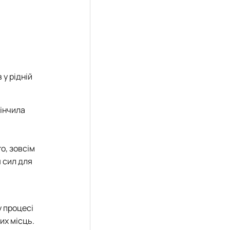
 у рідній
кінчила
о, зовсім
я сил для
у процесі
их місць.