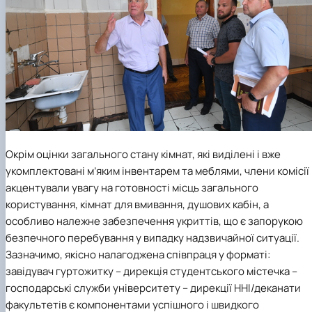
Окрім оцінки загального стану кімнат, які виділені і вже
укомплектовані м’яким інвентарем та меблями, члени комісії
акцентували увагу на готовності місць загального
користування, кімнат для вмивання, душових кабін, а
особливо належне забезпечення укриттів, що є запорукою
безпечного перебування у випадку надзвичайної ситуації.
Зазначимо, якісно налагоджена співпраця у форматі:
завідувач гуртожитку – дирекція студентського містечка –
господарські служби університету – дирекції ННІ/деканати
факультетів є компонентами успішного і швидкого