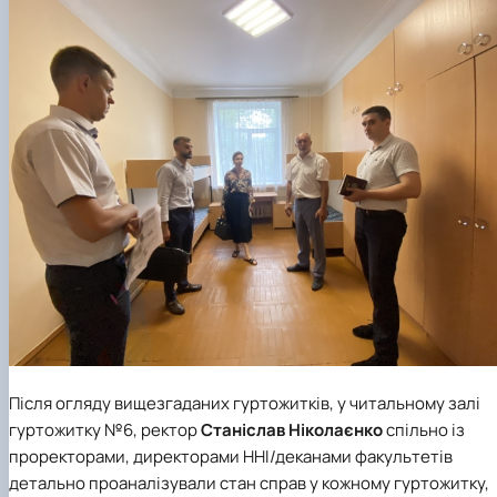
Після огляду вищезгаданих гуртожитків, у читальному залі
гуртожитку №6, ректор
Станіслав Ніколаєнко
спільно із
проректорами, директорами ННІ/деканами факультетів
детально проаналізували стан справ у кожному гуртожитку,