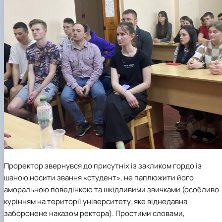
Проректор звернувся до присутніх із закликом гордо із
шаною носити звання «студент», не паплюжити його
аморальною поведінкою та шкідливими звичками (особливо
курінням на території університету, яке віднедавна
заборонене наказом ректора). Простими словами,