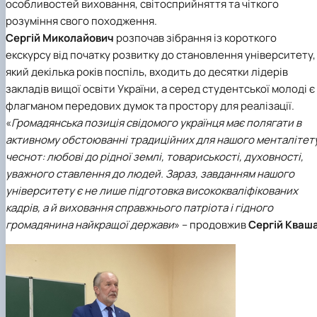
особливостей виховання, світосприйняття та чіткого
розуміння свого походження.
Сергій Миколайович
розпочав зібрання із короткого
екскурсу від початку розвитку до становлення університету,
який декілька років поспіль, входить до десятки лідерів
закладів вищої освіти України, а серед студентської молоді є
флагманом передових думок та простору для реалізації.
«
Громадянська позиція свідомого українця має полягати в
активному обстоюванні традиційних для нашого менталітет
чеснот: любові до рідної землі, товариськості, духовності,
уважного ставлення до людей. Зараз, завданням нашого
університету є не лише підготовка висококваліфікованих
кадрів, а й виховання справжнього патріота і гідного
громадянина найкращої держави
» – продовжив
Сергій Кваш