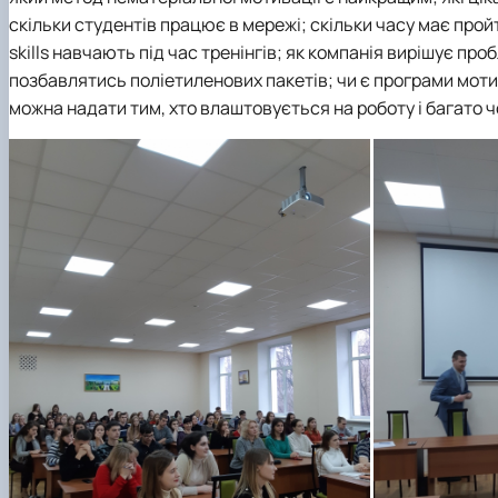
скільки студентів працює в мережі; скільки часу має пройт
skills навчають під час тренінгів; як компанія вирішує пр
позбавлятись поліетиленових пакетів; чи є програми мотив
можна надати тим, хто влаштовується на роботу і багато ч