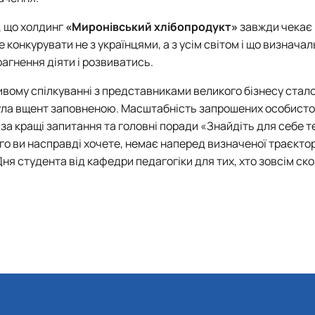
, що холдинг
«Миронівський хлібопродукт»
завжди чекає
 конкурувати не з українцями, а з усім світом і що визнача
агнення діяти і розвиватись.
вому спілкуванні з представниками великого бізнесу стало
 була вщент заповненою. Масштабність запрошених особисто
за кращі запитання та головні поради «Знайдіть для себе т
о ви насправді хочете, немає наперед визначеної траєкторі
Дня студента від кафедри педагогіки для тих, хто зовсім ск