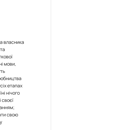
та власника
 та
ткової
ні мови,
уть
робництва
усіх етапах
ні нічого
і своєї
чанням;
ати свою
у