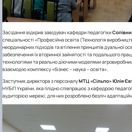
Засідання відкрив завідувач
кафедри педагогіки
Сопівни
спеціальності «Професійна освіта (Технологія виробництв
неординарних підходів та втілення принципів дуальної о
забезпечення їх вторинної зайнятості та подальшого пр
технологіями та реально діючими моделями агровиробницт
взаємодію комплексу «бізнес – наука – освіта».
Заступник директора з персоналу
МТЦ «Сільпо»
Юлія Єв
НУБіП України, яка плідно співпрацює з кафедрою педагогі
аудиторією мережі; для них розроблено безліч адаптаційн