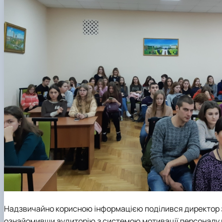
Надзвичайно корисною інформацією поділився директор 
ознайомивши аудиторію з системою мотивації персоналу