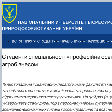
НАЦІОНАЛЬНИЙ УНІВЕРСИТЕТ БІОРЕСУРС
ПРИРОДОКОРИСТУВАННЯ УКРАЇНИ
ВСТУПНИКУ
СТУДЕНТУ
ПРАЦІВНИКУ
НАУКОВЦЮ
Вступ до НУБіП України 2026
Навчання
Освітній процес
Наукова діяльність
Управління і самоврядування
Приймальна комісія
Додаткова освіта
Міжнародна діяльність
Аспіранту / Докторанту
Загальна інформація
Студенти спеціальності «професійна освіт
Правила прийому
Позанавчальна діяльність
Довідкова інформація
Захисти дисертацій
Офіційні документи
агробізнесом
Для осіб з тимчасово окупованих територій
Студентське самоврядування
Профспілкова організація
Законодавче та нормативне забезпечення
Стратегія розвитку на період 2026-2030рр. «ГОЛОСІ
Зимовий вступ
Довідкова інформація
Центр колективного користування науковим обладна
Доступ до публічної інформації
Підготовчий курс НМТ
Пільги
Біоетична комісія
Державні закупівлі
15 листопада на гуманітарно-педагогічному факультеті кафе
Для іноземців / For foreigners
Наукові видання
Офіційна символіка
та освітнього консалтингу, зініціювала та провела чергову
Військова освіта
Наука для бізнесу
Антикорупційні заходи
підприємств аграрного сектору економіки. На цей раз (а ц
Гендерна радниця
університету стали директор з персоналу мережі суперма
Контактна інформація
зовнішньо-економічних питань голови правління та власни