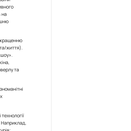
ивного
 на
ішню
окращенню
ота/життя).
-шоу».
кіна,
оверлу та
ізноманітні
их
 технології
. Наприклад,
урів;