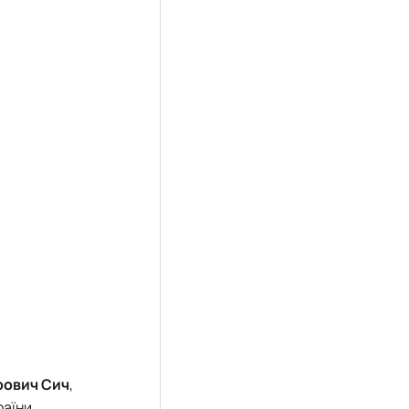
рович Сич
,
раїни