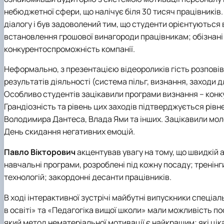
небюджетної сфери, що налічує біля 30 тисяч працівників
діалогу і був задоволений тим, що студенти орієнтуються
встановлення грошової винагороди працівникам; обізнані 
конкурентоспроможність компанії.
Неформально, з презентацією відеороликів гість розповів
результатів діяльності (система пільг, визнання, заходи д
Особливо студентів зацікавили програми визнання – конк
Грандіозність та рівень цих заходів підтверджується рівн
Володимира Дантеса, Влада Ями та інших. Зацікавили моло
День скидання негативних емоцій.
Павло Вікторович
акцентував увагу на тому, що швидкій 
навчальні програми, розроблені під кожну посаду; тренін
технологій; закордонні десанти працівників.
В ході інтерактивної зустрічі майбутні випускники
спеціал
в освіті»
та
«Педагогіка вищої школи»
мали можливість пос
який метод нематеріальної мотивації є найкращим; які ціка