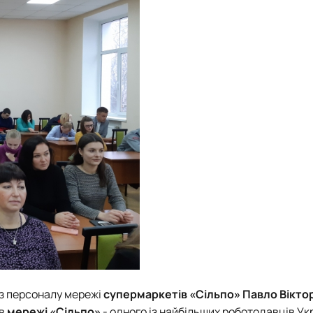
з персоналу мережі
супермаркетів «Сільпо»
Павло Вікто
 в
мережі «Сільпо»
- одного із найбільших роботодавців Ук