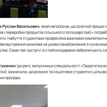
к Руслан Васильович
, який наголосив, що освітній процес 
а і переробки продуктів сільського господарства)»
потреб
світи. Набуття студентами професійно важливих компетентн
ацевлаштування можливе за умови ознайомлення з сучасним
ва. Саме такі зустрічі зі стейкхолдерами забезпечують с
тушенко
(до речі, випускниця
спеціальності «Педагогіка в
ки) зазначила, що розумні та ініціативні студенти є цільов
их програм.