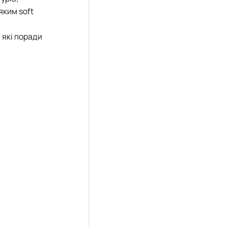
яким soft
 які поради