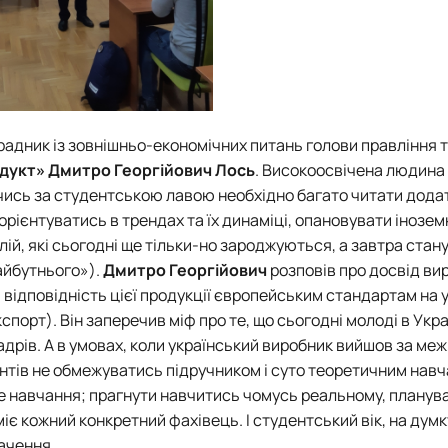
 радник із зовнішньо-економічних питань голови правління 
одукт»
Дмитро Георгійович Лось
. Високоосвічена людина
ючись за студентською лавою необхідно багато читати дода
 орієнтуватись в трендах та їх динаміці, опановувати інозем
лій, які сьогодні ще тільки-но зароджуються, а завтра стан
айбутнього»).
Дмитро Георгійович
розповів про досвід ви
і відповідність цієї продукції європейським стандартам на 
орт). Він заперечив міф про те, що сьогодні молоді в Украї
адрів. А в умовах, коли український виробник вийшов за меж
дентів не обмежуватись підручником і суто теоретичним нав
не навчання; прагнути навчитись чомусь реальному, планув
міє кожний конкретний фахівець. І студентський вік, на думк
ачення.