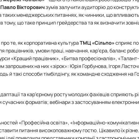
.
Павло Вікторович
зумів залучити аудиторію до конструкт
 в таких менеджерських питаннях, як чинники, що впливають
в тому, що таке принцип грейдерства та як визначити зовн
 про те, як корпоративна культура
ТМЦ «Сільпо»
сприяє п
ля працівників, умови праці, навчання, кар’єра, баланс роб
урси «Кращий працівник», «Битва професіоналів», «Талант
ем запрошених на них «зірок»: Юрія Горбунова, Ігоря Ласточ
дь й такі способи тімбілдінгу, як командне сходження на Г
адаптації та кар’єрному росту молодих фахівців сприяють р
ги сучасних форматів; вебінари з застосуванням електронн
ьностей «Професійна освіта»
,
«Інформаційно-комунікативні
тавити питання високоповажному гостю. Цікавило їх різне
ві ідеї привозили представники компанії з гастрономічних т