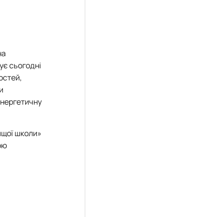
на
ує сьогодні
остей,
и
инергетичну
ищої школи»
ою