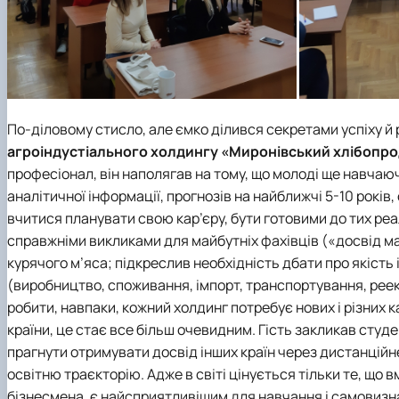
По-діловому стисло, але ємко ділився секретами успіху й
агроіндустіального холдингу «Миронівський хлібопр
професіонал, він наполягав на тому, що молоді ще навча
аналітичної інформації, прогнозів на найближчі 5-10 років,
вчитися планувати свою кар’єру, бути готовими до тих реа
справжніми викликами для майбутніх фахівців («досвід м
курячого м’яса; підкреслив необхідність дбати про якість 
(виробництво, споживання, імпорт, транспортування, реексп
робити, навпаки, кожний холдинг потребує нових і різних к
країни, це стає все більш очевидним. Гість закликав сту
прагнути отримувати досвід інших країн через дистанцій
освітню траєкторію. Адже в світі цінується тільки те, що в
бізнесмена, є найсприятливішим для навчання і самовизн