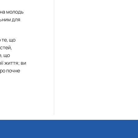
 на молодь
льним для
 те, що
стей,
е, що
ї життя; ви
оро почне