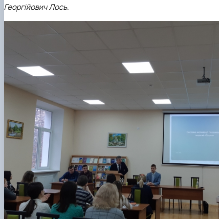
Георгійович Лось
.