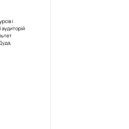
рсів і
і аудиторій
льтет
Дуда,