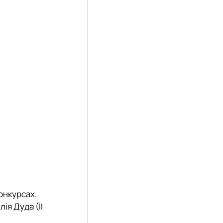
онкурсах.
лія Дуда (
ІІ