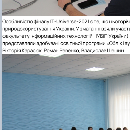
Особливістю фіналу IT-Universe-2021 є те, що цьогоріч 
природокористування України
. У змаганні взяли участ
факультету інформаційних технологій
НУБіП України) і
представляли здобувачі освітньої програми «Облік і ау
Вікторія Карасюк, Роман Ревенко, Владислав Шешин.