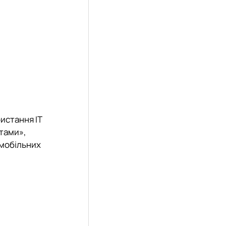
истання ІТ
ктами»,
 мобільних