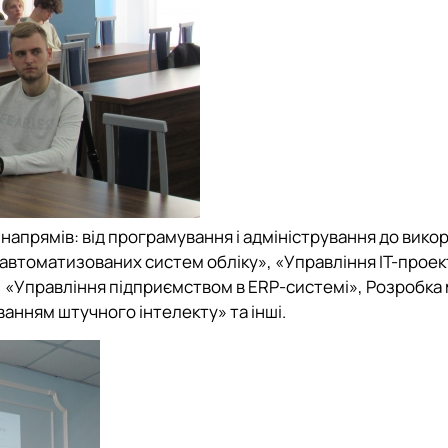
апрямів: від програмування і адміністрування до викор
 автоматизованих систем обліку», «Управління ІТ-прое
 «Управління підприємством в ERP-системі», Розробка
ванням штучного інтелекту» та інші.