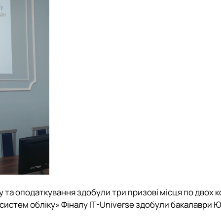
у та оподаткування здобули
три призові місця по двох к
истем обліку» Фіналу IT-Universe здобули бакалаври Ю