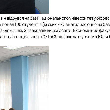
він відбувся на базі
Національного університету біоресу
ь понад 100 студентів (із яких – 77 змагалися очно на баз
з більш, ніж 25 закладів вищої освіти.
Економічний факу
дит» зі спеціальності 071 «Облік і оподаткування» Юлія 