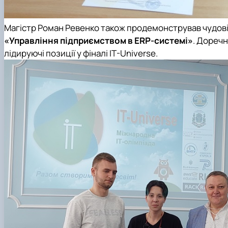
Магістр Роман Ревенко також продемонстрував чудові 
«Управління
підприємством в ERP-системі
»
. Доречн
лідируючі позиції у фіналі IT-Universe.