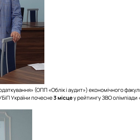
податкування» (ОПП «Облік і аудит»)
економічного факу
УБіП України
почесне
3 місце
у рейтингу ЗВО олімпіади «