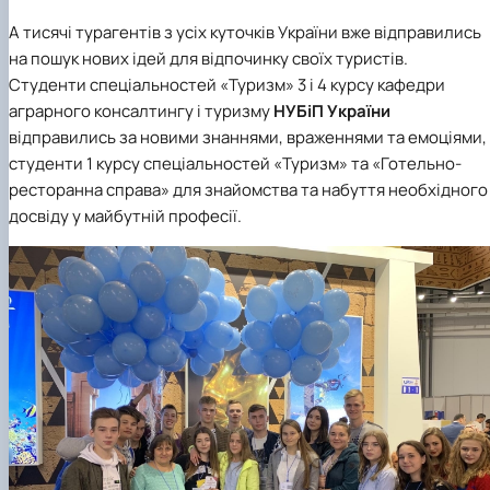
А тисячі турагентів з усіх куточків України вже відправились
на пошук нових ідей для відпочинку своїх туристів.
Студенти
спеціальностей «Туризм»
3 і 4 курсу
кафедри
аграрного консалтингу і туризму
НУБіП України
відправились за новими знаннями, враженнями та емоціями,
студенти 1 курсу
спеціальностей «Туризм»
та
«Готельно-
ресторанна справа»
для знайомства та набуття необхідного
досвіду у майбутній професії.