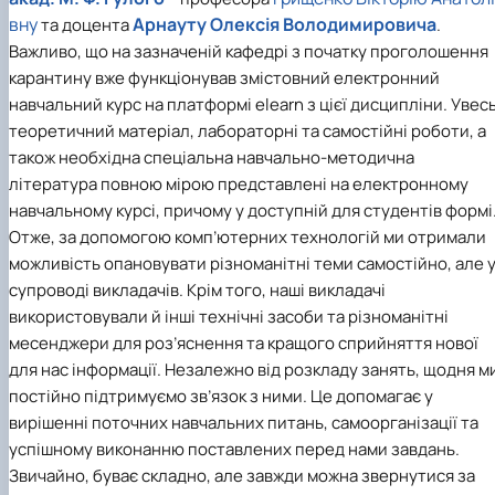
вну
Арнауту Олексія Володимировича
та доцента
.
Важливо, що на зазначеній кафедрі з початку проголошення
карантину вже функціонував змістовний електронний
навчальний курс на платформі elearn з цієї дисципліни. Увес
теоретичний матеріал, лабораторні та самостійні роботи, а
також необхідна спеціальна навчально-методична
література повною мірою представлені на електронному
навчальному курсі, причому у доступній для студентів формі
Отже, за допомогою комп’ютерних технологій ми отримали
можливість опановувати різноманітні теми самостійно, але 
супроводі викладачів. Крім того, наші викладачі
використовували й інші технічні засоби та різноманітні
месенджери для роз’яснення та кращого сприйняття нової
для нас інформації. Незалежно від розкладу занять, щодня м
постійно підтримуємо зв’язок з ними. Це допомагає у
вирішенні поточних навчальних питань, самоорганізації та
успішному виконанню поставлених перед нами завдань.
Звичайно, буває складно, але завжди можна звернутися за