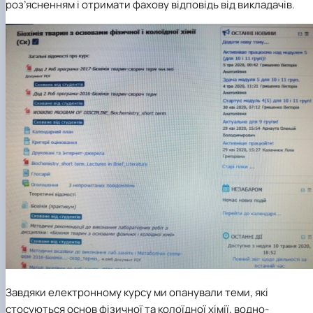
роз’ясненням і отримати фахову відповідь від викладачів.
Завдяки електронному курсу ми опанували теми, які
стосуються основ фізичної та колоїдної хімії, водно-