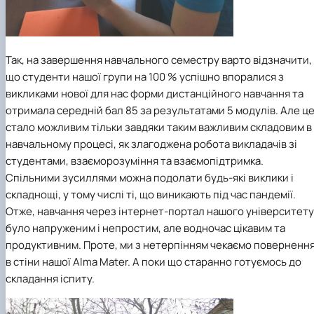
Так, на завершення навчального семестру варто відзначити,
що студенти нашої групи на 100 % успішно впоралися з
викликами нової для нас форми дистанційного навчання та
отримала середній бал 85 за результатами 5 модулів. Але ц
стало можливим тільки завдяки таким важливим складовим в
навчальному процесі, як злагоджена робота викладачів зі
студентами, взаєморозуміння та взаємопідтримка.
Спільними зусиллями можна подолати будь-які виклики і
складнощі, у тому числі ті, що виникають під час пандемії.
Отже, навчання через інтернет-портал нашого університету
було напруженим і непростим, але водночас цікавим та
продуктивним. Проте, ми з нетерпінням чекаємо поверненн
в стіни нашої Alma Mater. А поки що старанно готуємось до
складання іспиту.